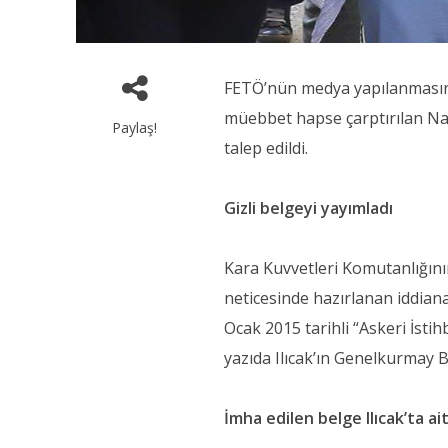
FETÖ’nün medya yapılanmasına 
müebbet hapse çarptırılan Na
Paylaş!
talep edildi.
Gizli belgeyi yayımladı
Kara Kuvvetleri Komutanlığını
neticesinde hazırlanan iddian
Ocak 2015 tarihli “Askeri İstih
yazıda Ilıcak’ın Genelkurmay Ba
İmha edilen belge Ilıcak’ta ait