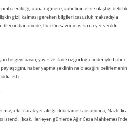
n imha edildiği, buna rağmen şüphelinin eline ulaştığı belirtild
 ilişkin gizli kalması gereken bilgileri casusluk maksadıyla
edilen iddianamede, Ilıcak’ın savunmasına da yer verildi.
aşan belgeyi basın, yayın ve ifade özgürlüğü nedeniyle haber
aylaştığını, haber yapma şeklinin ne olacağını belirlemenin
ddia etti.
i
n müşteki olarak yer aldığı iddianame kapsamında, Nazlı Ilıc
 istendi. Ilıcak, ilerleyen günlerde Ağır Ceza Mahkemesi’nd