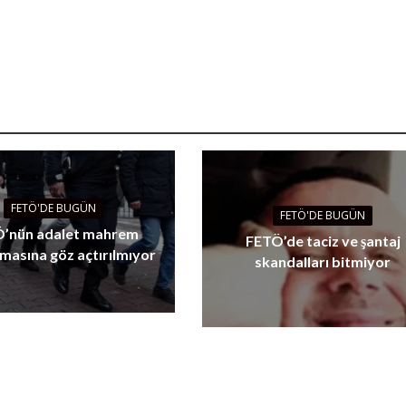
FETÖ'DE BUGÜN
FETÖ'DE BUGÜN
’nün adalet mahrem
FETÖ’de taciz ve şantaj
masına göz açtırılmıyor
skandalları bitmiyor