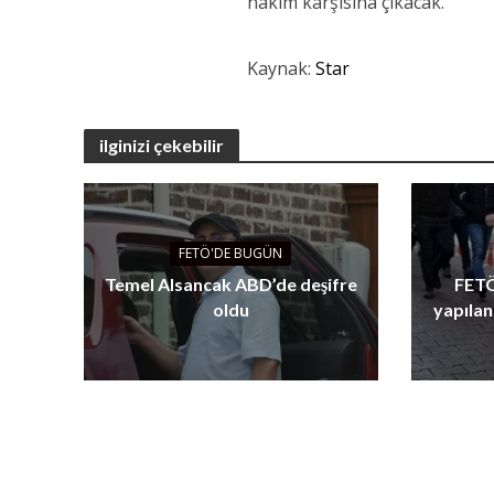
hâkim karşısına çıkacak.
Kaynak:
Star
ilginizi çekebilir
FETÖ'DE BUGÜN
Temel Alsancak ABD’de deşifre
FETÖ
oldu
yapılan