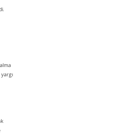
i.
 alma
 yargı
ak
e