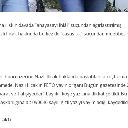
ilişkin davada “anayasayı ihlâl” suçundan ağırlaştırılmış
zlı Ilıcak hakkında bu kez de “casusluk” suçundan müebbet 
n ihbarı üzerine Nazlı Ilıcak hakkında başlatılan soruşturma
amede, Nazlı Ilıcak’ın FETÖ yayın organı Bugün gazetesinde 
barat ve Tahşiyeciler” başlıklı köşe yazısına dikkat çekildi. Bu
şkanlığına ait 090046 sayılı gizli yazıyı yayımladığı kaydedildi
 çıktı