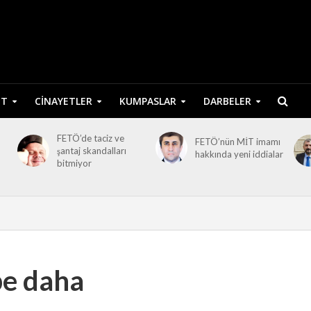
ET
CINAYETLER
KUMPASLAR
DARBELER
FETÖ’de taciz ve
FETÖ’nün MİT imamı
şantaj skandalları
hakkında yeni iddialar
bitmiyor
rbe daha