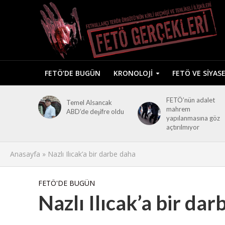
FETÖ’DE BUGÜN
KRONOLOJI
FETÖ VE SIYAS
FETÖ’nün adalet
Temel Alsancak
mahrem
ABD’de deşifre oldu
yapılanmasına göz
açtırılmıyor
Anasayfa
»
Nazlı Ilıcak’a bir darbe daha
FETÖ'DE BUGÜN
Nazlı Ilıcak’a bir da