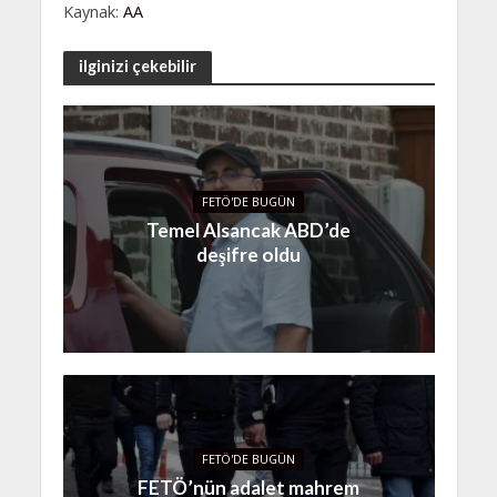
Kaynak:
AA
ilginizi çekebilir
FETÖ'DE BUGÜN
Temel Alsancak ABD’de
deşifre oldu
FETÖ'DE BUGÜN
FETÖ’nün adalet mahrem