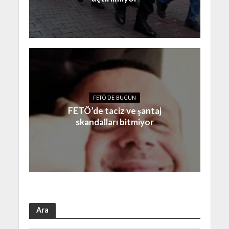
FETÖ'DE BUGÜN
FETÖ’de taciz ve şantaj
skandalları bitmiyor
Ara