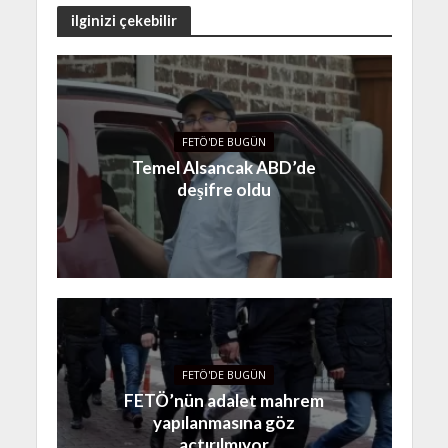
ilginizi çekebilir
FETÖ'DE BUGÜN
Temel Alsancak ABD’de
deşifre oldu
FETÖ'DE BUGÜN
FETÖ’nün adalet mahrem
yapılanmasına göz
açtırılmıyor