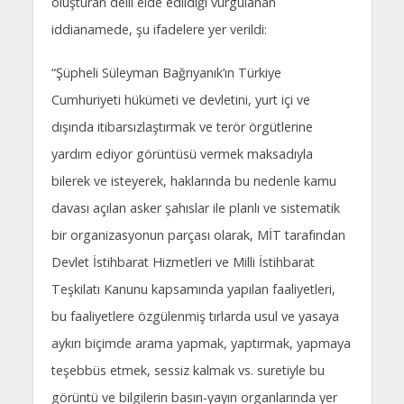
oluşturan delil elde edildiği vurgulanan
iddianamede, şu ifadelere yer verildi:
“Şüpheli Süleyman Bağrıyanık’ın Türkiye
Cumhuriyeti hükümeti ve devletini, yurt içi ve
dışında itibarsızlaştırmak ve terör örgütlerine
yardım ediyor görüntüsü vermek maksadıyla
bilerek ve isteyerek, haklarında bu nedenle kamu
davası açılan asker şahıslar ile planlı ve sistematik
bir organizasyonun parçası olarak, MİT tarafından
Devlet İstihbarat Hizmetleri ve Milli İstihbarat
Teşkilatı Kanunu kapsamında yapılan faaliyetleri,
bu faaliyetlere özgülenmiş tırlarda usul ve yasaya
aykırı biçimde arama yapmak, yaptırmak, yapmaya
teşebbüs etmek, sessiz kalmak vs. suretiyle bu
görüntü ve bilgilerin basın-yayın organlarında yer