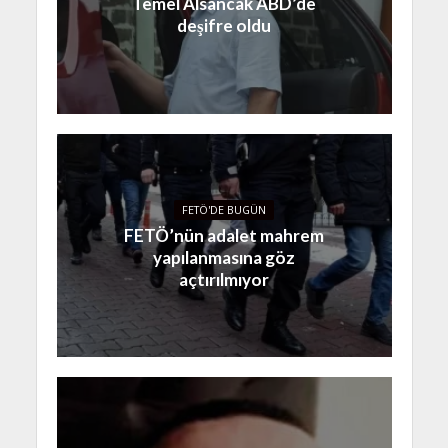
Temel Alsancak ABD’de
deşifre oldu
FETÖ'DE BUGÜN
FETÖ’nün adalet mahrem
yapılanmasına göz
açtırılmıyor