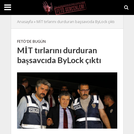
Anasayfa
»
MİT tırlarını durduran başsavcıda ByLock çıktı
FETÖ'DE BUGÜN
MİT tırlarını durduran
başsavcıda ByLock çıktı