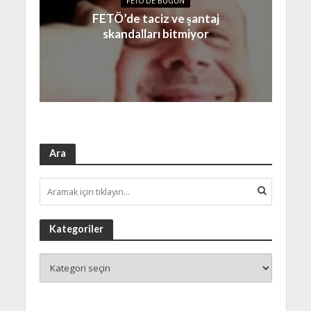
FETÖ'DE BUGÜN
FETÖ’de taciz ve şantaj
skandalları bitmiyor
Ara
Kategoriler