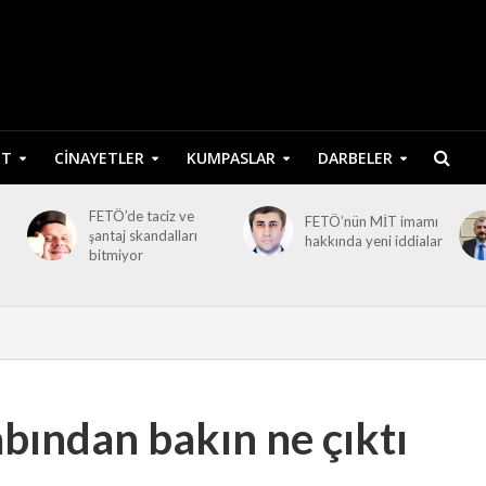
ET
CINAYETLER
KUMPASLAR
DARBELER
FETÖ’de taciz ve
FETÖ’nün MİT imamı
şantaj skandalları
hakkında yeni iddialar
bitmiyor
bından bakın ne çıktı