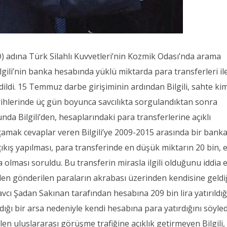
) adına Türk Silahlı Kuvvetleri’nin Kozmik Odası’nda arama
lgili’nin banka hesabında yüklü miktarda para transferleri il
 edildi. 15 Temmuz darbe girişiminin ardından Bilgili, sahte kim
arihlerinde üç gün boyunca savcılıkta sorgulandıktan sonra
nda Bilgili’den, hesaplarındaki para transferlerine açıklı
açamak cevaplar veren Bilgili’ye 2009-2015 arasında bir bank
ıkış yapılması, para transferinde en düşük miktarın 20 bin, 
a olması soruldu. Bu transferin mirasla ilgili olduğunu iddia
nden gönderilen paraların akrabası üzerinden kendisine geldi
 savcı Şadan Sakınan tarafından hesabına 209 bin lira yatırıldığ
aldığı bir arsa nedeniyle kendi hesabına para yatırdığını söyled
len uluslararası görüşme trafiğine açıklık getirmeyen Bilgili,