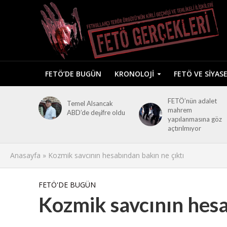
FETÖ’DE BUGÜN
KRONOLOJI
FETÖ VE SIYAS
FETÖ’nün adalet
Temel Alsancak
mahrem
ABD’de deşifre oldu
yapılanmasına göz
açtırılmıyor
Anasayfa
»
Kozmik savcının hesabından bakın ne çıktı
FETÖ'DE BUGÜN
Kozmik savcının hesa