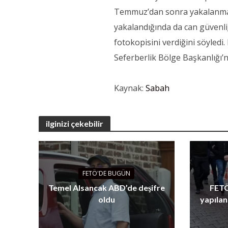
Temmuz’dan sonra yakalanmama
yakalandığında da can güvenliğ
fotokopisini verdiğini söyledi
Seferberlik Bölge Başkanlığı’n
Kaynak:
Sabah
ilginizi çekebilir
FETÖ'DE BUGÜN
Temel Alsancak ABD’de deşifre
FETÖ
oldu
yapılan