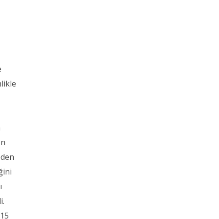
e
likle
a
en
 eden
ğini
ı
i.
 15