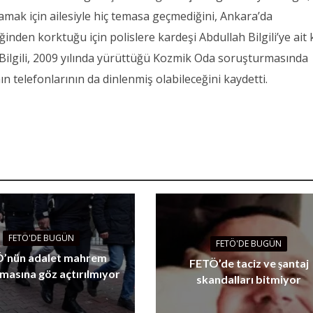
k için ailesiyle hiç temasa geçmediğini, Ankara’da
inden korktuğu için polislere kardeşi Abdullah Bilgili’ye ait 
. Bilgili, 2009 yılında yürüttüğü Kozmik Oda soruşturmasında
ın telefonlarının da dinlenmiş olabileceğini kaydetti.
FETÖ'DE BUGÜN
FETÖ'DE BUGÜN
’nün adalet mahrem
FETÖ’de taciz ve şantaj
masına göz açtırılmıyor
skandalları bitmiyor