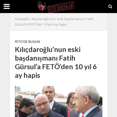
Anasayfa
»
Kılıçdaroğlu’nun eski başdanışmanı Fatih
Gürsul’a FETÖ’den 10 yıl 6 ay hapis
FETÖ'DE BUGÜN
Kılıçdaroğlu’nun eski
başdanışmanı Fatih
Gürsul’a FETÖ’den 10 yıl 6
ay hapis