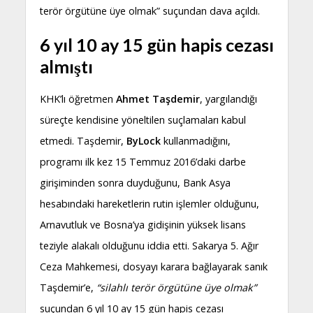
terör örgütüne üye olmak” suçundan dava açıldı.
6 yıl 10 ay 15 gün hapis cezası
almıştı
KHK’lı öğretmen
Ahmet Taşdemir
, yargılandığı
süreçte kendisine yöneltilen suçlamaları kabul
etmedi. Taşdemir,
ByLock
kullanmadığını,
programı ilk kez 15 Temmuz 2016’daki darbe
girişiminden sonra duyduğunu, Bank Asya
hesabındaki hareketlerin rutin işlemler olduğunu,
Arnavutluk ve Bosna’ya gidişinin yüksek lisans
teziyle alakalı olduğunu iddia etti. Sakarya 5. Ağır
Ceza Mahkemesi, dosyayı karara bağlayarak sanık
Taşdemir’e,
“silahlı terör örgütüne üye olmak”
suçundan 6 yıl 10 ay 15 gün hapis cezası