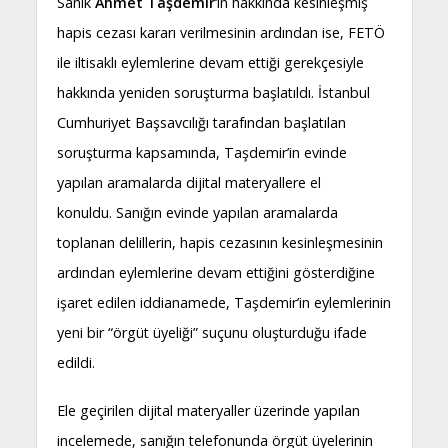
Sanık
Ahmet Taşdemir
‘in hakkında kesinleşmiş
hapis cezası kararı verilmesinin ardından ise, FETÖ
ile iltisaklı eylemlerine devam ettiği gerekçesiyle
hakkında yeniden soruşturma başlatıldı. İstanbul
Cumhuriyet Başsavcılığı tarafından başlatılan
soruşturma kapsamında, Taşdemir’in evinde
yapılan aramalarda dijital materyallere el
konuldu. Sanığın evinde yapılan aramalarda
toplanan delillerin, hapis cezasının kesinleşmesinin
ardından eylemlerine devam ettiğini gösterdiğine
işaret edilen iddianamede, Taşdemir’in eylemlerinin
yeni bir “örgüt üyeliği” suçunu oluşturduğu ifade
edildi.
Ele geçirilen dijital materyaller üzerinde yapılan
incelemede, sanığın telefonunda örgüt üyelerinin