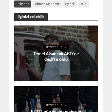
Etiketler
Ahmet Taşdemir
Bylock
KHK
ilginizi çekebilir
FETÖ'DE BUGÜN
Temel Alsancak ABD’de
deşifre oldu
FETÖ'DE BUGÜN
FETÖ’nün adalet mahrem