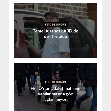
FETÖ'DE BUGÜN
Temel Alsancak ABD’de
deşifre oldu
FETÖ'DE BUGÜN
FETÖ’nün adalet mahrem
yapılanmasına göz
açtırılmıyor