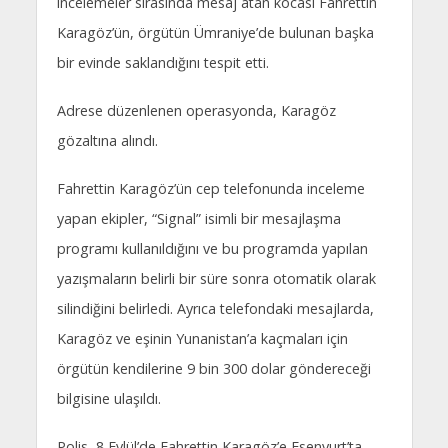
incelemeler sırasında mesaj atan kocası Fahrettin
Karagöz’ün, örgütün Ümraniye’de bulunan başka
bir evinde saklandığını tespit etti.
Adrese düzenlenen operasyonda, Karagöz
gözaltına alındı.
Fahrettin Karagöz’ün cep telefonunda inceleme
yapan ekipler, “Signal” isimli bir mesajlaşma
programı kullanıldığını ve bu programda yapılan
yazışmaların belirli bir süre sonra otomatik olarak
silindiğini belirledi. Ayrıca telefondaki mesajlarda,
Karagöz ve eşinin Yunanistan’a kaçmaları için
örgütün kendilerine 9 bin 300 dolar göndereceği
bilgisine ulaşıldı.
Polis, 8 Eylül’de Fahrettin Karagöz’e Esenyurt’ta