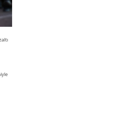
altı
iyle