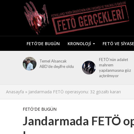
FETÖ’DE BUGÜN
KRONOLOJI
FETÖ VE SIYAS
FETÖ’nün adalet
Temel Alsancak
mahrem
ABD’de deşifre oldu
yapılanmasına göz
açtırılmıyor
Anasayfa
»
Jandarmada FETÖ operasyonu: 32 gözaltı kararı
FETÖ'DE BUGÜN
Jandarmada FETÖ ope