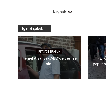
Kaynak:
AA
ilginizi çekebilir
FETÖ'DE BUGÜN
Temel Alsancak ABD’de deşifre
FETÖ
oldu
yapılan