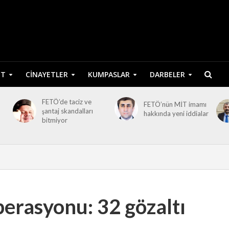
ET
CINAYETLER
KUMPASLAR
DARBELER
FETÖ’de taciz ve
FETÖ’nün MİT imamı
şantaj skandalları
hakkında yeni iddialar
bitmiyor
rasyonu: 32 gözaltı