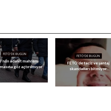
FETÖ'DE BUGÜN
FETÖ'DE BUGÜN
’nün adalet mahrem
FETÖ’de taciz ve şantaj
masına göz açtırılmıyor
skandalları bitmiyor