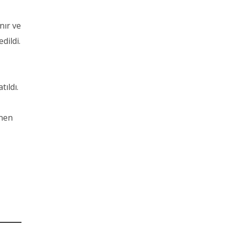
nır ve
dildi.
tıldı.
enen