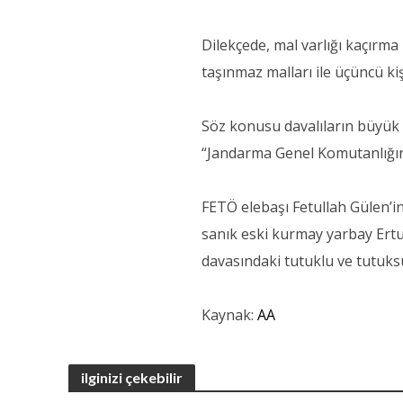
Dilekçede, mal varlığı kaçırma 
taşınmaz malları ile üçüncü kiş
Söz konusu davalıların büyük
“Jandarma Genel Komutanlığında
FETÖ elebaşı Fetullah Gülen’in i
sanık eski kurmay yarbay Ertu
davasındaki tutuklu ve tutuksu
Kaynak:
AA
ilginizi çekebilir