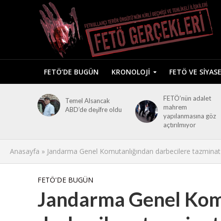
FETÖ’DE BUGÜN
KRONOLOJI
FETÖ VE SIYAS
FETÖ’nün adalet
Temel Alsancak
mahrem
ABD’de deşifre oldu
yapılanmasına göz
açtırılmıyor
Anasayfa
»
Jandarma Genel Komutanlığından darbecilere tazminat
FETÖ'DE BUGÜN
Jandarma Genel Kom