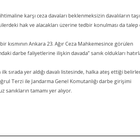
ihtimaline karşı ceza davaları beklenmeksizin davalıların taşı
ilerdeki hak ve alacakları üzerine tedbir konulması da talep e
 bir kısmının Ankara 23. Ağır Ceza Mahkemesince görülen
ki darbe faliyetlerine ilişkin davada” sanık oldukları hatırla
lk sırada yer aldığı davalı listesinde, halka ateş ettiği belirl
ğrul Terzi ile Jandarma Genel Komutanlığı darbe girişimi
z sanıkların tamamı yer alıyor.