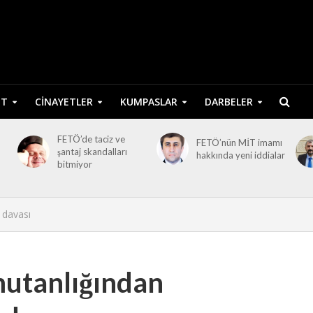
ET
CINAYETLER
KUMPASLAR
DARBELER
FETÖ’de taciz ve
FETÖ’nün MİT imamı
şantaj skandalları
hakkında yeni iddialar
bitmiyor
 davası
utanlığından