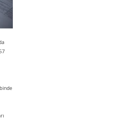
da
257
ebinde
rı