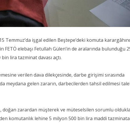
15 Temmuz’da işgal edilen Beştepe’deki komuta karargâhın
çin FETÖ elebaşı Fetullah Gülen’in de aralarında bulunduğu 
bin lira tazminat davası açtı.
esine verilen dava dilekçesinde, darbe girişimi sırasında
a meydana gelen zararın, darbecilerden tahsil edilmesi tal
ın, doğan zarardan müşterek ve müteselsilen sorumlu oldukla
den komutanlık lehine 5 milyon 500 bin lira maddi tazminata