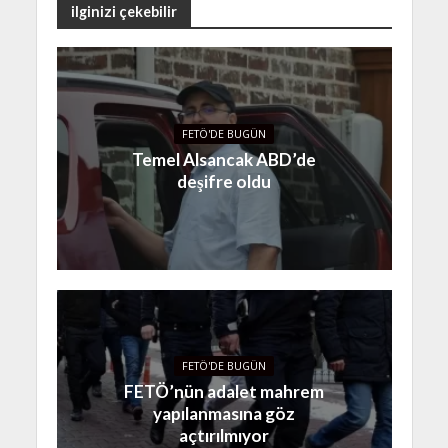
ilginizi çekebilir
FETÖ'DE BUGÜN
Temel Alsancak ABD’de
deşifre oldu
FETÖ'DE BUGÜN
FETÖ’nün adalet mahrem
yapılanmasına göz
açtırılmıyor