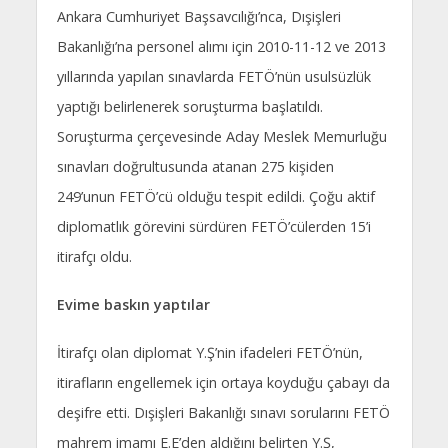
Ankara Cumhuriyet Başsavcılığı’nca, Dışişleri
Bakanlığı’na personel alımı için 2010-11-12 ve 2013
yıllarında yapılan sınavlarda FETÖ’nün usulsüzlük
yaptığı belirlenerek soruşturma başlatıldı.
Soruşturma çerçevesinde Aday Meslek Memurluğu
sınavları doğrultusunda atanan 275 kişiden
249’unun FETÖ’cü olduğu tespit edildi. Çoğu aktif
diplomatlık görevini sürdüren FETÖ’cülerden 15’i
itirafçı oldu.
Evime baskın yaptılar
İtirafçı olan diplomat Y.Ş’nin ifadeleri FETÖ’nün,
itirafların engellemek için ortaya koyduğu çabayı da
deşifre etti. Dışişleri Bakanlığı sınavı sorularını FETÖ
mahrem imamı E.E’den aldığını belirten Y.Ş,