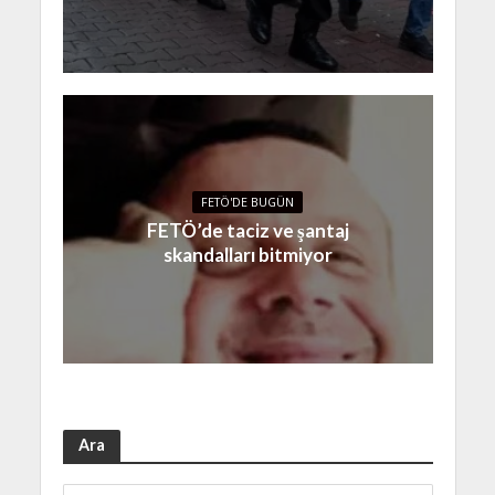
FETÖ'DE BUGÜN
FETÖ’de taciz ve şantaj
skandalları bitmiyor
Ara