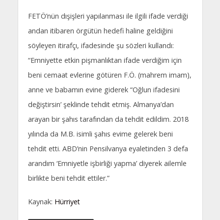
FETÖ’nün dışişleri yapılanması ile ilgili ifade verdiği
andan itibaren örgütün hedefi haline geldiğini
söyleyen itirafçı, ifadesinde şu sözleri kullandı:
“Emniyette etkin pişmanlıktan ifade verdiğim için
beni cemaat evlerine götüren F.Ö. (mahrem imam),
anne ve babamın evine giderek “Oğlun ifadesini
değiştirsin’ şeklinde tehdit etmiş. Almanya’dan
arayan bir şahıs tarafından da tehdit edildim. 2018
yılında da M.B. isimli şahıs evime gelerek beni
tehdit etti. ABD’nin Pensilvanya eyaletinden 3 defa
arandım ‘Emniyetle işbirliği yapma’ diyerek ailemle
birlikte beni tehdit ettiler.”
Kaynak:
Hürriyet