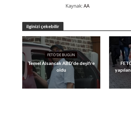
Kaynak:
AA
ilginizi çekebilir
FETÖ'DE BUGÜN
Temel Alsancak ABD’de deşifre
FETÖ
oldu
yapılan