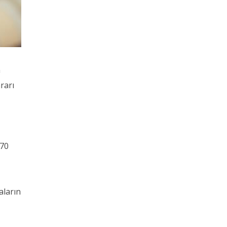
n
rarı
 70
aların