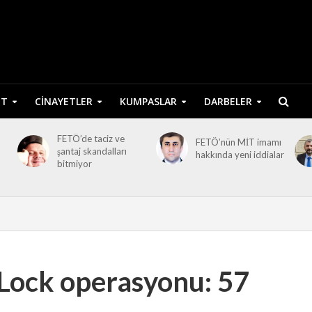
ET
CINAYETLER
KUMPASLAR
DARBELER
FETÖ’de taciz ve
FETÖ’nün MİT imamı
şantaj skandalları
hakkında yeni iddialar
bitmiyor
yLock operasyonu: 57