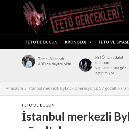
FETÖ’DE BUGÜN
KRONOLOJI
FETÖ VE SIYAS
FETÖ’nün adalet
Temel Alsancak
mahrem
ABD’de deşifre oldu
yapılanmasına göz
açtırılmıyor
Anasayfa
»
İstanbul merkezli ByLock operasyonu: 57 gözaltı kararı
FETÖ'DE BUGÜN
İstanbul merkezli B