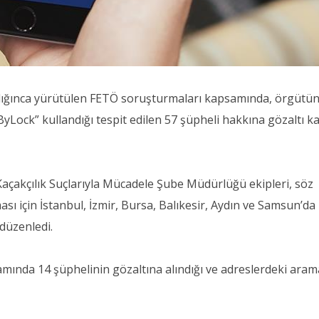
lığınca yürütülen FETÖ soruşturmaları kapsamında, örgütü
yLock” kullandığı tespit edilen 57 şüpheli hakkına gözaltı ka
açakçılık Suçlarıyla Mücadele Şube Müdürlüğü ekipleri, söz
ı için İstanbul, İzmir, Bursa, Balıkesir, Aydın ve Samsun’da
düzenledi.
nda 14 şüphelinin gözaltına alındığı ve adreslerdeki aram