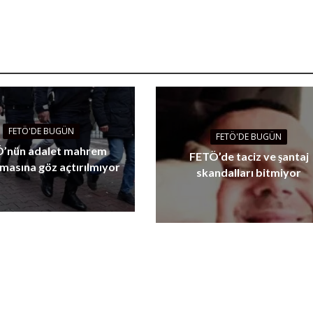
FETÖ'DE BUGÜN
FETÖ'DE BUGÜN
’nün adalet mahrem
FETÖ’de taciz ve şantaj
masına göz açtırılmıyor
skandalları bitmiyor