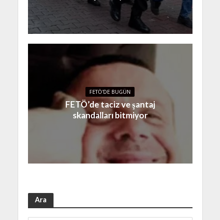
FETÖ'DE BUGÜN
FETÖ’de taciz ve şantaj
skandalları bitmiyor
Ara