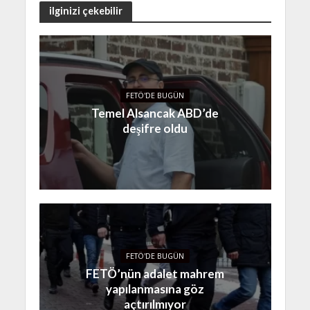
ilginizi çekebilir
FETÖ'DE BUGÜN
Temel Alsancak ABD’de
deşifre oldu
FETÖ'DE BUGÜN
FETÖ’nün adalet mahrem
yapılanmasına göz
açtırılmıyor