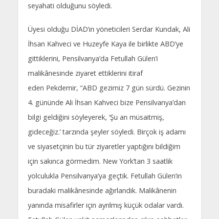
seyahati olduğunu söyledi.
Üyesi olduğu DİAD’ın yöneticileri Serdar Kundak, Ali
İhsan Kahveci ve Huzeyfe Kaya ile birlikte ABD’ye
gittiklerini, Pensilvanya’da Fetullah Gülen’i
malikânesinde ziyaret ettiklerini itiraf
eden Pekdemir, “ABD gezimiz 7 gün sürdü. Gezinin
4. gününde Ali İhsan Kahveci bize Pensilvanya’dan
bilgi geldiğini söyleyerek, ‘Şu an müsaitmiş,
gideceğiz.’ tarzında şeyler söyledi. Birçok iş adamı
ve siyasetçinin bu tür ziyaretler yaptığını bildiğim
için sakınca görmedim. New York’tan 3 saatlik
yolculukla Pensilvanya’ya geçtik. Fetullah Gülen’in
buradaki malikânesinde ağırlandık. Malikânenin
yanında misafirler için ayrılmış küçük odalar vardı.