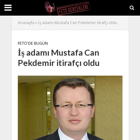
Anasayfa
»
İş adamı Mustafa Can Pekdemir itirafçı oldu
FETÖ'DE BUGÜN
İş adamı Mustafa Can
Pekdemir itirafçı oldu