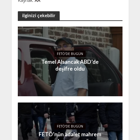
Kaynak:
AA
ilginizi çekebilir
FETÖ'DE BUGÜN
Temel Alsancak ABD’de
deşifre oldu
FETÖ'DE BUGÜN
FETÖ’nün adalet mahrem