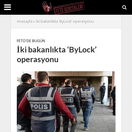
Anasayfa
»
İki bakanlıkta ‘ByLock’ operasyonu
FETÖ'DE BUGÜN
İki bakanlıkta ‘ByLock’
operasyonu