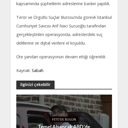
kapsamında şüphelilerin adreslerine baskın yapıldı.
Terör ve Örgütlü Suçlar Bürosu’nda görevli İstanbul
Cumhuriyet Savcısı Arif Naci Sucuoğlu tarafından
gerçekleştirilen operasyonda, adreslerdeki suç
delillerine ve dijital verilere el koyuldu.
Öte yandan operasyonun devam ettiği öğrenildi.
Kaynak:
Sabah
ilginizi çekebilir
FETÖ'DE BUGÜN
Temel Alsancak ABD’de