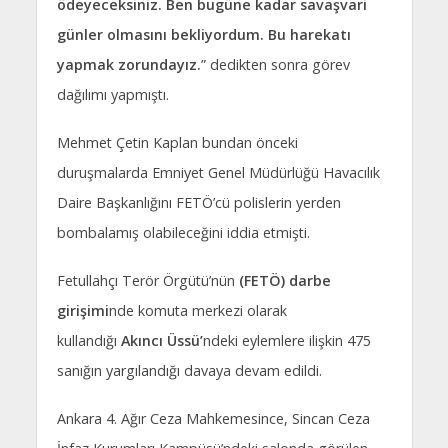
ödeyeceksiniz. Ben bugüne kadar savaşvari
günler olmasını bekliyordum. Bu harekatı
yapmak zorundayız.
” dedikten sonra görev
dağılımı yapmıştı.
Mehmet Çetin Kaplan bundan önceki
duruşmalarda Emniyet Genel Müdürlüğü Havacılık
Daire Başkanlığını FETÖ’cü polislerin yerden
bombalamış olabileceğini iddia etmişti.
Fetullahçı Terör Örgütü’nün
(FETÖ) darbe
girişimi
nde komuta merkezi olarak
kullandığı
Akıncı Üssü’
ndeki eylemlere ilişkin 475
sanığın yargılandığı davaya devam edildi.
Ankara 4. Ağır Ceza Mahkemesince, Sincan Ceza