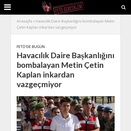
Anasayfa
»
Havacılık Daire Başkanlığını bombalayan Metin
Çetin Kaplan inkardan vazgeçmiyor
FETÖ'DE BUGÜN
Havacılık Daire Başkanlığını
bombalayan Metin Çetin
Kaplan inkardan
vazgeçmiyor