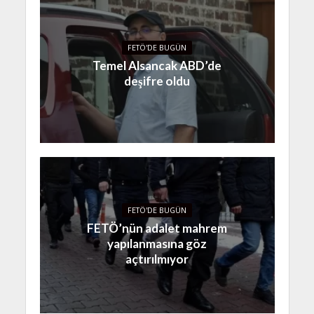
FETÖ'DE BUGÜN
Temel Alsancak ABD’de
deşifre oldu
FETÖ'DE BUGÜN
FETÖ’nün adalet mahrem
yapılanmasına göz
açtırılmıyor