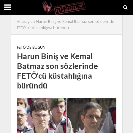
Anasayfa
»
Harun Biniş ve Kemal Batmaz son sözlerinde
FETÖ’cü küstahlığına büründü
FETÖ'DE BUGÜN
Harun Biniş ve Kemal
Batmaz son sözlerinde
FETÖ’cü küstahlığına
büründü