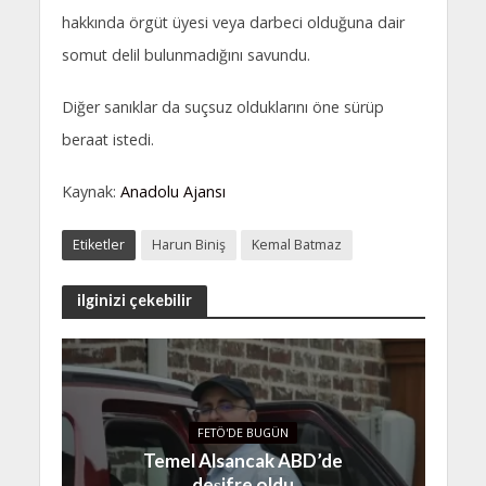
hakkında örgüt üyesi veya darbeci olduğuna dair
somut delil bulunmadığını savundu.
Diğer sanıklar da suçsuz olduklarını öne sürüp
beraat istedi.
Kaynak:
Anadolu Ajansı
Etiketler
Harun Biniş
Kemal Batmaz
ilginizi çekebilir
FETÖ'DE BUGÜN
Temel Alsancak ABD’de
deşifre oldu