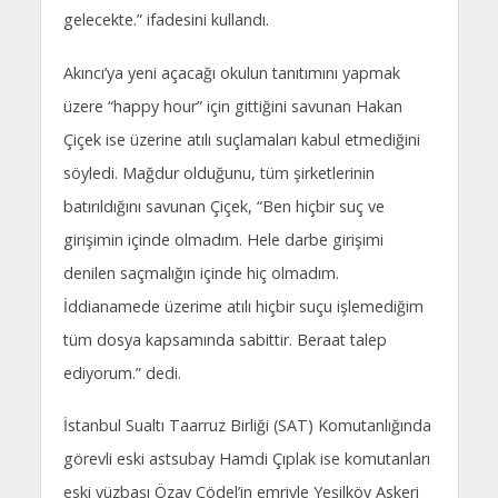
gelecekte.” ifadesini kullandı.
Akıncı’ya yeni açacağı okulun tanıtımını yapmak
üzere “happy hour” için gittiğini savunan Hakan
Çiçek ise üzerine atılı suçlamaları kabul etmediğini
söyledi. Mağdur olduğunu, tüm şirketlerinin
batırıldığını savunan Çiçek, “Ben hiçbir suç ve
girişimin içinde olmadım. Hele darbe girişimi
denilen saçmalığın içinde hiç olmadım.
İddianamede üzerime atılı hiçbir suçu işlemediğim
tüm dosya kapsamında sabittir. Beraat talep
ediyorum.” dedi.
İstanbul Sualtı Taarruz Birliği (SAT) Komutanlığında
görevli eski astsubay Hamdi Çıplak ise komutanları
eski yüzbaşı Özay Cödel’in emriyle Yeşilköy Askeri