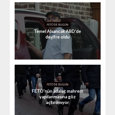
FETÖ'DE BUGÜN
Temel Alsancak ABD’de
deşifre oldu
FETÖ'DE BUGÜN
FETÖ’nün adalet mahrem
yapılanmasına göz
açtırılmıyor