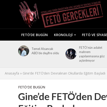
FETÖ’DE BUGÜN
KRONOLOJI
FETÖ VE SIYAS
FETÖ’nün adalet
Temel Alsancak
mahrem
ABD’de deşifre oldu
yapılanmasına göz
açtırılmıyor
Anasayfa
»
Gine’de FETÖ’den Devralınan Okullarda Eğitim Başladı
FETÖ'DE BUGÜN
Gine’de FETÖ’den De