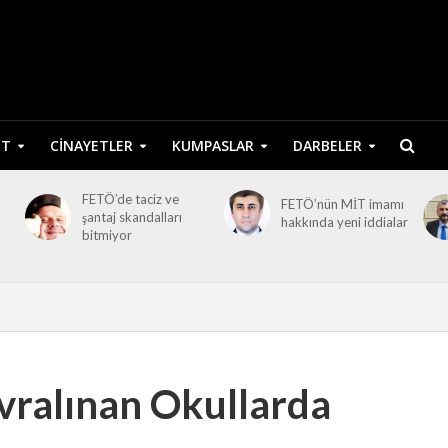
ET
CINAYETLER
KUMPASLAR
DARBELER
FETÖ’de taciz ve
FETÖ’nün MİT imamı
şantaj skandalları
hakkında yeni iddialar
bitmiyor
vralınan Okullarda