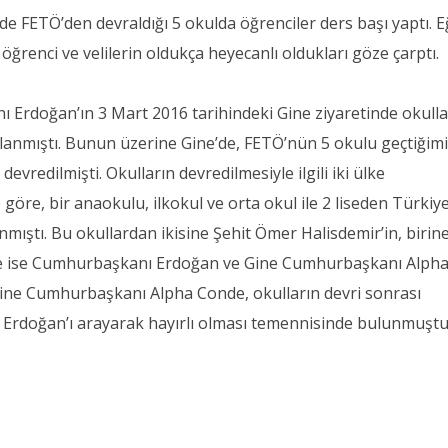
de FETÖ’den devraldığı 5 okulda öğrenciler ders başı yaptı. E
öğrenci ve velilerin oldukça heyecanlı oldukları göze çarptı.
ı Erdoğan’ın 3 Mart 2016 tarihindeki Gine ziyaretinde okulla
anmıştı. Bunun üzerine Gine’de, FETÖ’nün 5 okulu geçtiğim
devredilmişti. Okulların devredilmesiyle ilgili iki ülke
öre, bir anaokulu, ilkokul ve orta okul ile 2 liseden Türkiy
nmıştı. Bu okullardan ikisine Şehit Ömer Halisdemir’in, birin
ine ise Cumhurbaşkanı Erdoğan ve Gine Cumhurbaşkanı Alph
. Gine Cumhurbaşkanı Alpha Conde, okulların devri sonrası
rdoğan’ı arayarak hayırlı olması temennisinde bulunmuştu