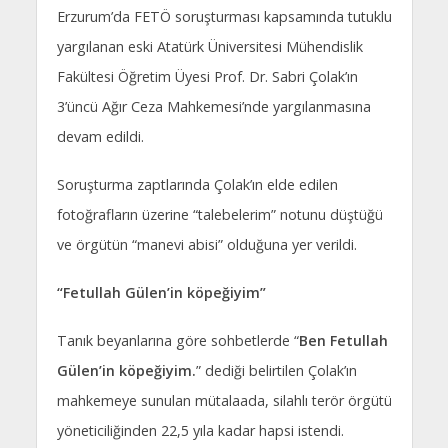
Erzurum’da FETÖ soruşturması kapsamında tutuklu
yargılanan eski Atatürk Üniversitesi Mühendislik
Fakültesi Öğretim Üyesi Prof. Dr. Sabri Çolak’ın
3’üncü Ağır Ceza Mahkemesi’nde yargılanmasına
devam edildi.
Soruşturma zaptlarında Çolak’ın elde edilen
fotoğrafların üzerine “talebelerim” notunu düştüğü
ve örgütün “manevi abisi” olduğuna yer verildi.
“Fetullah Gülen’in köpeğiyim”
Tanık beyanlarına göre sohbetlerde “
Ben Fetullah
Gülen’in köpeğiyim.
” dediği belirtilen Çolak’ın
mahkemeye sunulan mütalaada, silahlı terör örgütü
yöneticiliğinden 22,5 yıla kadar hapsi istendi.