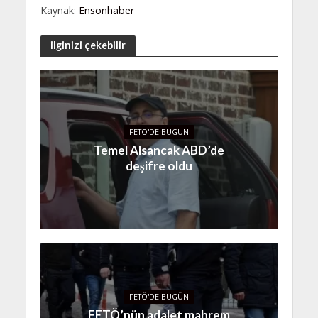
Kaynak:
Ensonhaber
ilginizi çekebilir
FETÖ'DE BUGÜN
Temel Alsancak ABD’de
deşifre oldu
FETÖ'DE BUGÜN
FETÖ’nün adalet mahrem