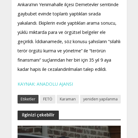
Ankara’nın Yenimahalle ilçesi Demetevler semtinde
gaybubet evinde toplantı yaptıkları sırada
yakalandı. Ekiplerin evde yaptıkları arama sonucu,
yüklü miktarda para ve örgütsel belgeler ele
geçirildi. İddianamede, söz konusu şahısların “silahlı
terör örgütü kurma ve yönetme” ile “terörün
finansmanı” suçlarından her biri için 35 yıl 9 aya
kadar hapis ile cezalandırılmaları talep edildi.
KAYNAK: ANADOLU AJANSI
Etiketler
FETÖ
Karaman
yeniden yapılanma
ilginizi çekebilir