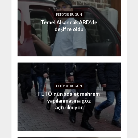
FETÖ'DE BUGÜN
Temel Alsancak ABD’de
deşifre oldu
FETÖ'DE BUGÜN
FETÖ’nün adalet mahrem
yapılanmasına göz
açtırılmıyor