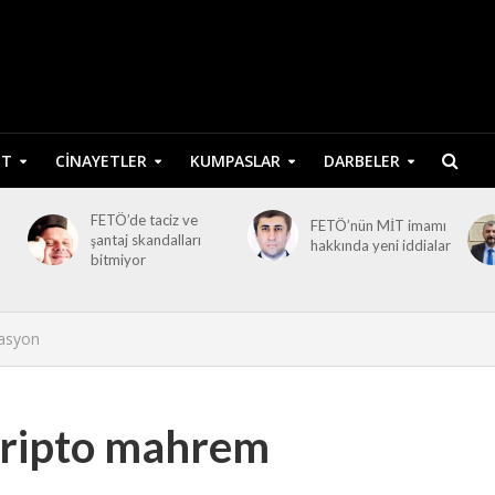
ET
CINAYETLER
KUMPASLAR
DARBELER
FETÖ’de taciz ve
FETÖ’nün MİT imamı
şantaj skandalları
hakkında yeni iddialar
bitmiyor
rasyon
kripto mahrem