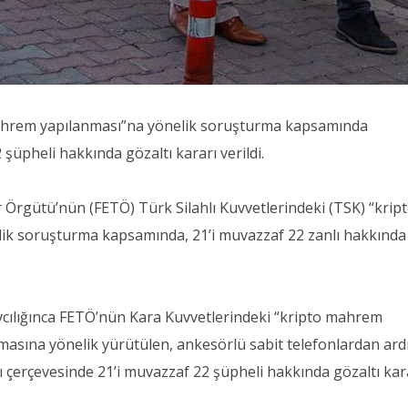
ahrem yapılanması”na yönelik soruşturma kapsamında
şüpheli hakkında gözaltı kararı verildi.
r Örgütü’nün (FETÖ) Türk Silahlı Kuvvetlerindeki (TSK) “krip
k soruşturma kapsamında, 21’i muvazzaf 22 zanlı hakkında
ılığınca FETÖ’nün Kara Kuvvetlerindeki “kripto mahrem
lmasına yönelik yürütülen, ankesörlü sabit telefonlardan ard
çerçevesinde 21’i muvazzaf 22 şüpheli hakkında gözaltı kar