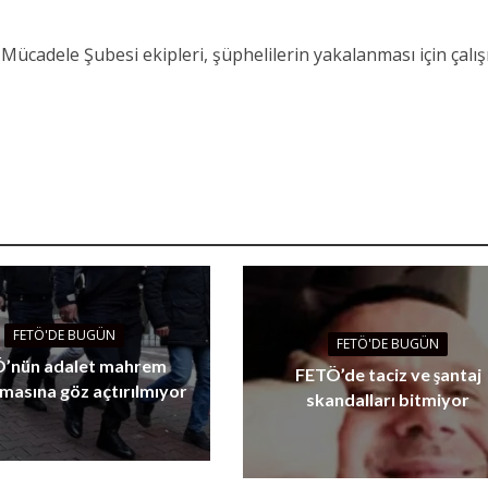
Mücadele Şubesi ekipleri, şüphelilerin yakalanması için çalı
FETÖ'DE BUGÜN
FETÖ'DE BUGÜN
’nün adalet mahrem
FETÖ’de taciz ve şantaj
masına göz açtırılmıyor
skandalları bitmiyor