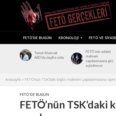
FETÖ’DE BUGÜN
KRONOLOJI
FETÖ VE SIYAS
FETÖ’nün adalet
Temel Alsancak
mahrem
ABD’de deşifre oldu
yapılanmasına göz
açtırılmıyor
Anasayfa
»
FETÖ’nün TSK’daki kripto mahrem yapılanmasına ope
FETÖ'DE BUGÜN
FETÖ’nün TSK’daki 