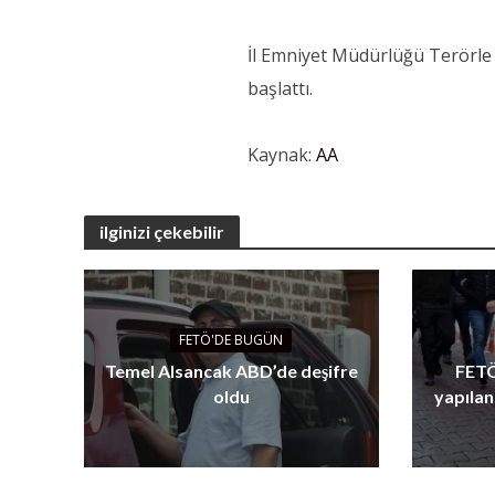
İl Emniyet Müdürlüğü Terörle 
başlattı.
Kaynak:
AA
ilginizi çekebilir
FETÖ'DE BUGÜN
Temel Alsancak ABD’de deşifre
FETÖ
oldu
yapılan