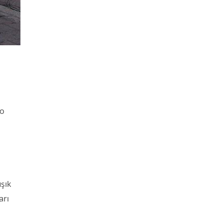
to
ışık
arı