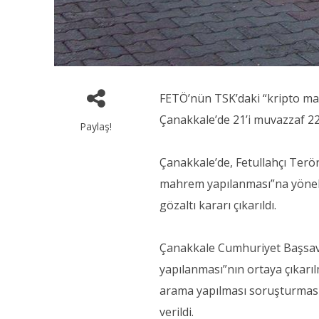
FETÖ’nün TSK’daki “kripto m
Çanakkale’de 21’i muvazzaf 22 
Paylaş!
Çanakkale’de, Fetullahçı Terö
mahrem yapılanması”na yöneli
gözaltı kararı çıkarıldı.
Çanakkale Cumhuriyet Başsavc
yapılanması”nın ortaya çıkarı
arama yapılması soruşturması 
verildi.