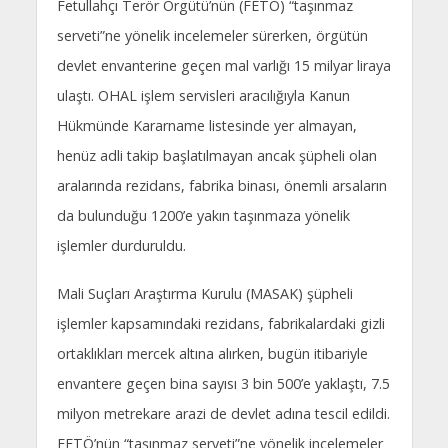
Fetullahçı Terör Örgütü’nün (FETÖ) “taşınmaz
serveti”ne yönelik incelemeler sürerken, örgütün
devlet envanterine geçen mal varlığı 15 milyar liraya
ulaştı. OHAL işlem servisleri aracılığıyla Kanun
Hükmünde Kararname listesinde yer almayan,
henüz adli takip başlatılmayan ancak şüpheli olan
aralarında rezidans, fabrika binası, önemli arsaların
da bulunduğu 1200’e yakın taşınmaza yönelik
işlemler durduruldu.
Mali Suçları Araştırma Kurulu (MASAK) şüpheli
işlemler kapsamındaki rezidans, fabrikalardaki gizli
ortaklıkları mercek altına alırken, bugün itibariyle
envantere geçen bina sayısı 3 bin 500’e yaklaştı, 7.5
milyon metrekare arazi de devlet adına tescil edildi.
FETÖ’nün “taşınmaz serveti”ne yönelik incelemeler