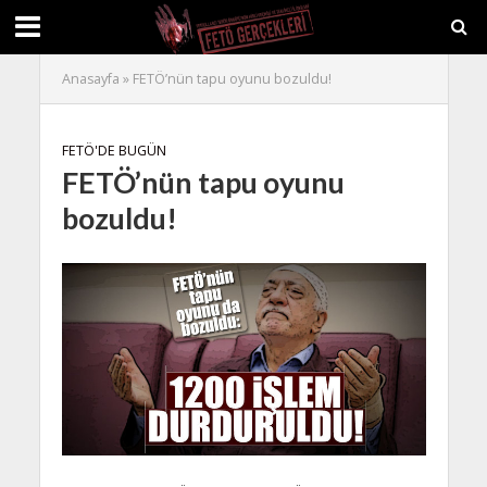
Anasayfa
»
FETÖ’nün tapu oyunu bozuldu!
FETÖ'DE BUGÜN
FETÖ’nün tapu oyunu
bozuldu!