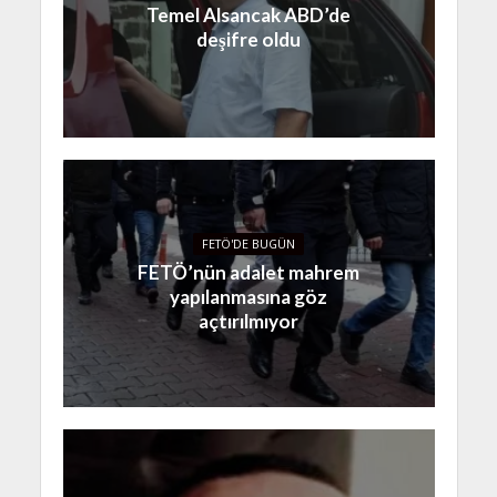
Temel Alsancak ABD’de
deşifre oldu
FETÖ'DE BUGÜN
FETÖ’nün adalet mahrem
yapılanmasına göz
açtırılmıyor