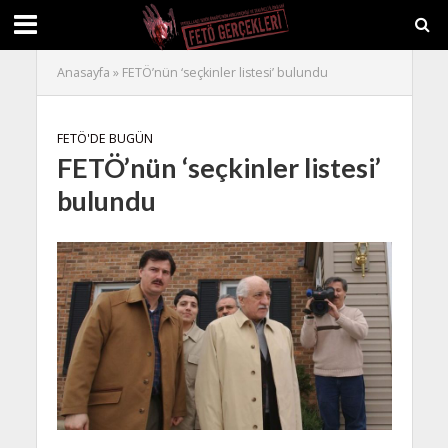
Anasayfa
»
FETÖ’nün ‘seçkinler listesi’ bulundu
FETÖ'DE BUGÜN
FETÖ’nün ‘seçkinler listesi’
bulundu