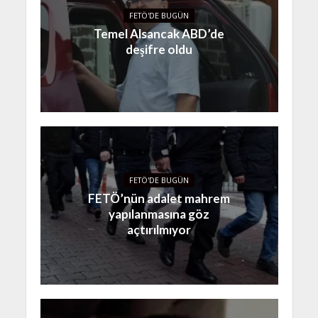
FETÖ'DE BUGÜN
Temel Alsancak ABD’de
deşifre oldu
FETÖ'DE BUGÜN
FETÖ’nün adalet mahrem
yapılanmasına göz
açtırılmıyor