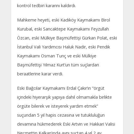
kontrol tedbiri kararını kaldırdı.
Mahkeme heyeti, eski Kadıköy Kaymakamı Birol
Kurubal, eski Sancaktepe Kaymakamı Feyzullah
Özcan, eski Mülkiye Başmüfettişi Gürkan Polat, eski
İstanbul Vali Yardımcısı Haluk Nadir, eski Pendik
Kaymakamı Osman Tunç ve eski Mülkiye
Başmüfettişi Yılmaz Kurt’un tüm suçlardan
beraatlerine karar verdi.
Eski Bağcılar Kaymakamı Erdal Çakır’ın “örgüt
içindeki hiyerarşik yapıya dahil olmamakla birlikte
örgüte bilerek ve isteyerek yardım etmek”
suçundan 5 yıl hapis cezasına ve tutukluluğun
devamına hükmederek Eski Artvin ve Hakkari Valisi
Necmettin Kalkan’ında aynı suçtan 4 yıl 2 ay