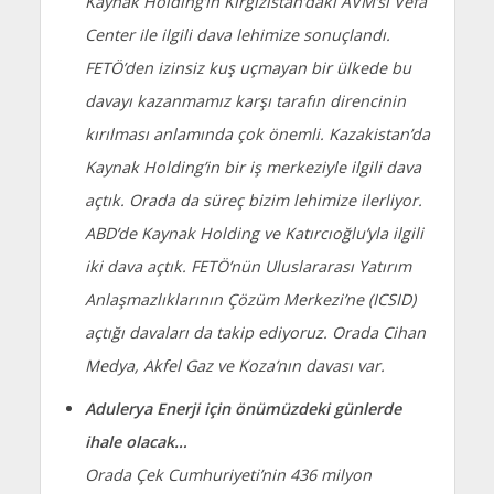
Kaynak Holding’in Kırgızistan’daki AVM’si Vefa
Center ile ilgili dava lehimize sonuçlandı.
FETÖ’den izinsiz kuş uçmayan bir ülkede bu
davayı kazanmamız karşı tarafın direncinin
kırılması anlamında çok önemli. Kazakistan’da
Kaynak Holding’in bir iş merkeziyle ilgili dava
açtık. Orada da süreç bizim lehimize ilerliyor.
ABD’de Kaynak Holding ve Katırcıoğlu’yla ilgili
iki dava açtık. FETÖ’nün Uluslararası Yatırım
Anlaşmazlıklarının Çözüm Merkezi’ne (ICSID)
açtığı davaları da takip ediyoruz. Orada Cihan
Medya, Akfel Gaz ve Koza’nın davası var.
Adulerya Enerji için önümüzdeki günlerde
ihale olacak…
Orada Çek Cumhuriyeti’nin 436 milyon