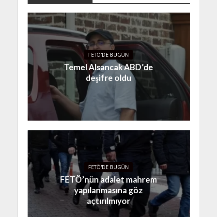
FETÖ'DE BUGÜN
Temel Alsancak ABD’de
deşifre oldu
FETÖ'DE BUGÜN
FETÖ’nün adalet mahrem
yapılanmasına göz
açtırılmıyor