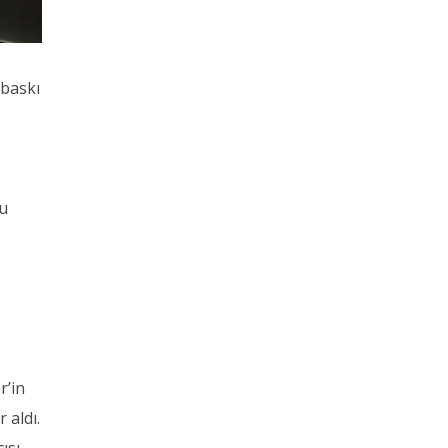
 baskı
ğu
r’in
 aldı.