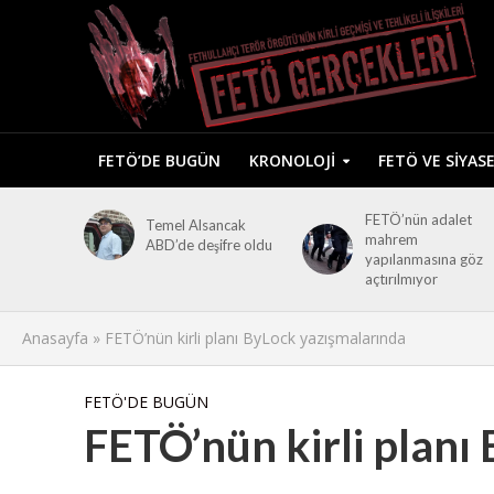
FETÖ’DE BUGÜN
KRONOLOJI
FETÖ VE SIYAS
FETÖ’nün adalet
Temel Alsancak
mahrem
ABD’de deşifre oldu
yapılanmasına göz
açtırılmıyor
Anasayfa
»
FETÖ’nün kirli planı ByLock yazışmalarında
FETÖ'DE BUGÜN
FETÖ’nün kirli planı