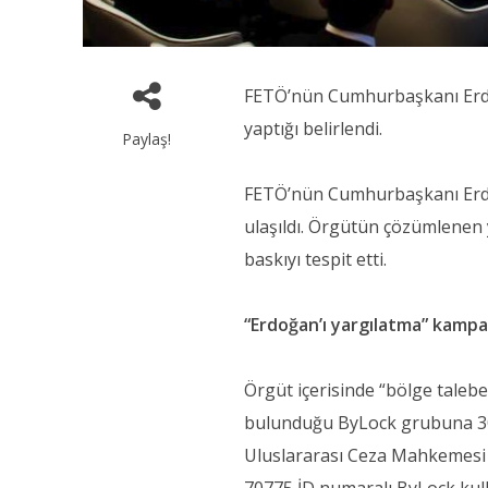
FETÖ’nün Cumhurbaşkanı Erdoğ
yaptığı belirlendi.
Paylaş!
FETÖ’nün Cumhurbaşkanı Erdoğ
ulaşıldı. Örgütün çözümlenen
baskıyı tespit etti.
“Erdoğan’ı yargılatma” kamp
Örgüt içerisinde “bölge tale
bulunduğu ByLock grubuna 30 A
Uluslararası Ceza Mahkemesi Sa