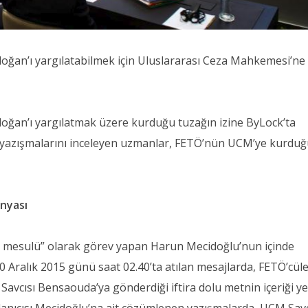
an’ı yargılatabilmek için Uluslararası Ceza Mahkemesi’ne
an’ı yargılatmak üzere kurduğu tuzağın izine ByLock’ta
 yazışmalarını inceleyen uzmanlar, FETÖ’nün UCM’ye kurdu
anyası
be mesulü” olarak görev yapan Harun Mecidoğlu’nun içinde
ralık 2015 günü saat 02.40’ta atılan mesajlarda, FETÖ’cüle
vcısı Bensaouda’ya gönderdiği iftira dolu metnin içeriği yer