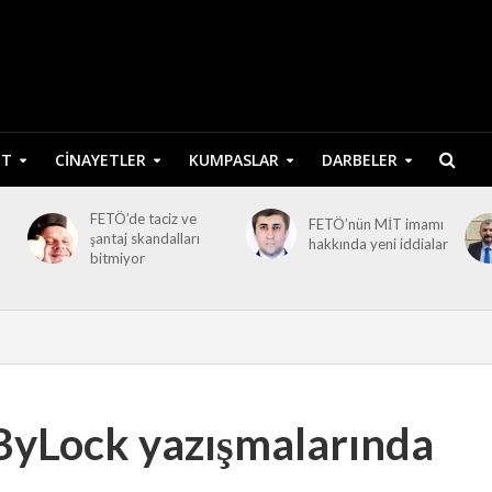
ET
CINAYETLER
KUMPASLAR
DARBELER
FETÖ’de taciz ve
FETÖ’nün MİT imamı
şantaj skandalları
hakkında yeni iddialar
bitmiyor
 ByLock yazışmalarında