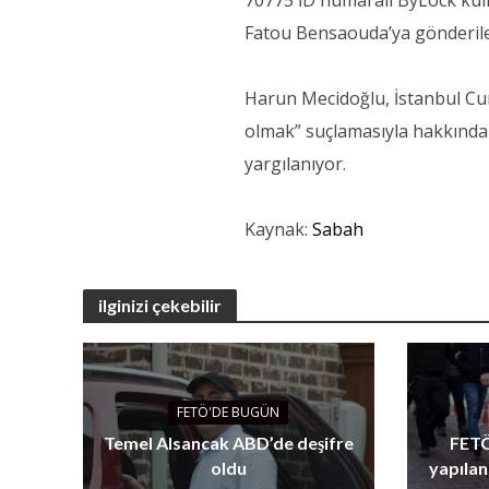
70775 İD numaralı ByLock kull
Fatou Bensaouda’ya gönderilec
Harun Mecidoğlu, İstanbul Cum
olmak” suçlamasıyla hakkında
yargılanıyor.
Kaynak:
Sabah
ilginizi çekebilir
FETÖ'DE BUGÜN
Temel Alsancak ABD’de deşifre
FETÖ
oldu
yapılan