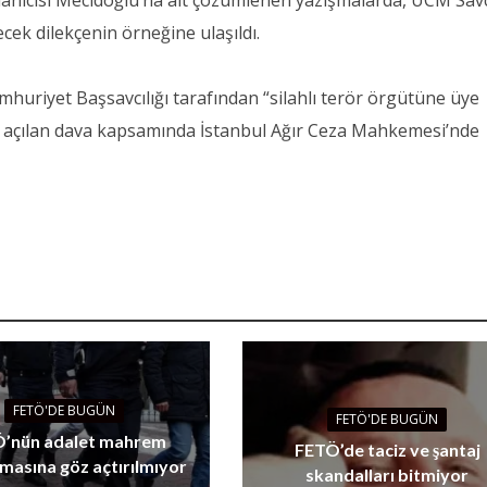
anıcısı Mecidoğlu’na ait çözümlenen yazışmalarda, UCM Savc
ek dilekçenin örneğine ulaşıldı.
huriyet Başsavcılığı tarafından “silahlı terör örgütüne üye
 açılan dava kapsamında İstanbul Ağır Ceza Mahkemesi’nde
FETÖ'DE BUGÜN
FETÖ'DE BUGÜN
’nün adalet mahrem
FETÖ’de taciz ve şantaj
masına göz açtırılmıyor
skandalları bitmiyor