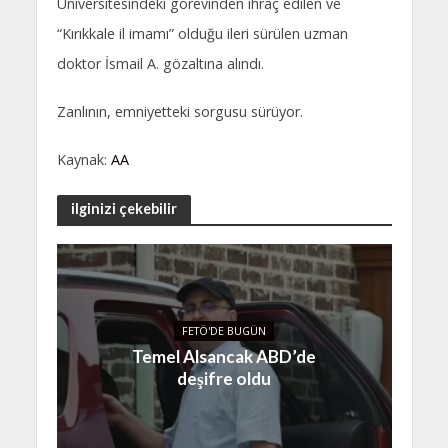
Üniversitesindeki görevinden ihraç edilen ve
“Kırıkkale il imamı” olduğu ileri sürülen uzman
doktor İsmail A. gözaltına alındı.
Zanlının, emniyetteki sorgusu sürüyor.
Kaynak:
AA
ilginizi çekebilir
FETÖ'DE BUGÜN
Temel Alsancak ABD’de
deşifre oldu