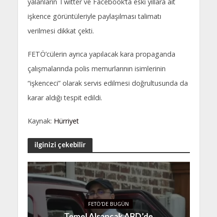
yalanların Twitter ve Facebook’ta eski yıllara ait
işkence görüntüleriyle paylaşılması talimatı
verilmesi dikkat çekti.
FETÖ’cülerin ayrıca yapılacak kara propaganda
çalışmalarında polis memurlarının isimlerinin
“işkenceci” olarak servis edilmesi doğrultusunda da
karar aldığı tespit edildi.
Kaynak:
Hürriyet
ilginizi çekebilir
FETÖ'DE BUGÜN
Temel Alsancak ABD’de