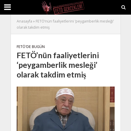
Anasayfa
»
FETÖ’nün faaliyetlerini ‘peygamberlik mesleği’
olarak takdim etmiş
FETÖ'DE BUGÜN
FETÖ’nün faaliyetlerini
‘peygamberlik mesleği’
olarak takdim etmiş