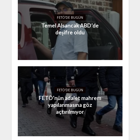
FETÖ'DE BUGÜN
Temel Alsancak ABD’de
deşifre oldu
FETÖ'DE BUGÜN
FETÖ’nün adalet mahrem
yapılanmasına göz
açtırılmıyor