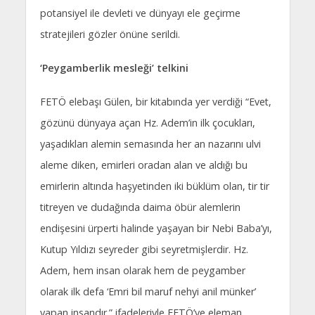
potansiyel ile devleti ve dünyayı ele geçirme
stratejileri gözler önüne serildi.
‘Peygamberlik mesleği’ telkini
FETÖ elebaşı Gülen, bir kitabında yer verdiği “Evet,
gözünü dünyaya açan Hz. Adem’in ilk çocukları,
yaşadıkları alemin semasında her an nazarını ulvi
aleme diken, emirleri oradan alan ve aldığı bu
emirlerin altında haşyetinden iki büklüm olan, tir tir
titreyen ve dudağında daima öbür alemlerin
endişesini ürperti halinde yaşayan bir Nebi Baba’yı,
Kutup Yıldızı seyreder gibi seyretmişlerdir. Hz.
Adem, hem insan olarak hem de peygamber
olarak ilk defa ‘Emri bil maruf nehyi anil münker’
yapan insandır.” ifadeleriyle FETÖ’ye eleman