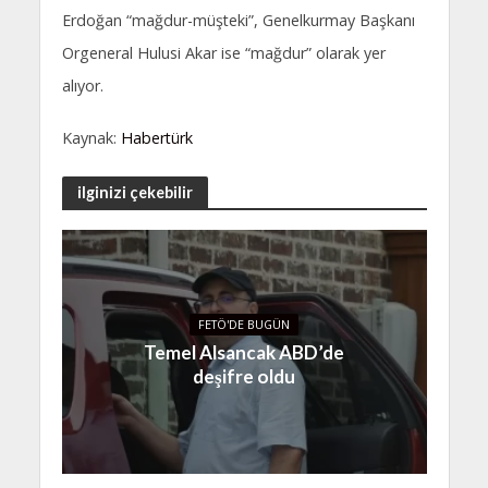
Erdoğan “mağdur-müşteki”, Genelkurmay Başkanı
Orgeneral Hulusi Akar ise “mağdur” olarak yer
alıyor.
Kaynak:
Habertürk
ilginizi çekebilir
FETÖ'DE BUGÜN
Temel Alsancak ABD’de
deşifre oldu