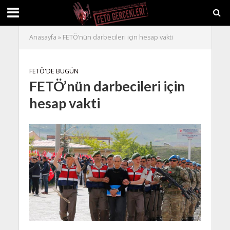
Anasayfa
»
FETÖ’nün darbecileri için hesap vakti
FETÖ'DE BUGÜN
FETÖ’nün darbecileri için
hesap vakti