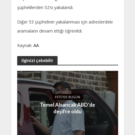
şüphelilerden 52’si yakalandı.
Diğer 53 şüphelinin yakalanması için adreslerdeki
aramaların devam ettiği öğrenildi.
Kaynak:
AA
ilginizi çekebilir
FETÖ'DE BUGÜN
Temel Alsancak ABD’de
deşifre oldu