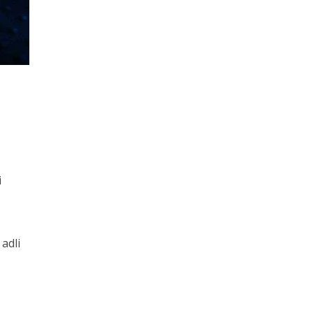
i
 adli