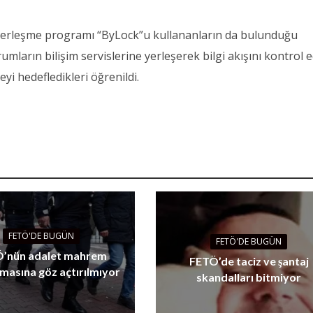
aberleşme programı “ByLock”u kullananların da bulunduğu
ların bilişim servislerine yerleşerek bilgi akışını kontrol 
i hedefledikleri öğrenildi.
FETÖ'DE BUGÜN
FETÖ'DE BUGÜN
’nün adalet mahrem
FETÖ’de taciz ve şantaj
masına göz açtırılmıyor
skandalları bitmiyor