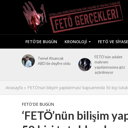
FETÖ’DE BUGÜN
KRONOLOJI
FETÖ VE SIYAS
FETÖ’nün adalet
Temel Alsancak
mahrem
ABD’de deşifre oldu
yapılanmasına göz
açtırılmıyor
Anasayfa
»
‘FETÖ’nün bilişim yapılanması’ kapsamında 50 kişi tutuk
FETÖ'DE BUGÜN
‘FETÖ’nün bilişim ya