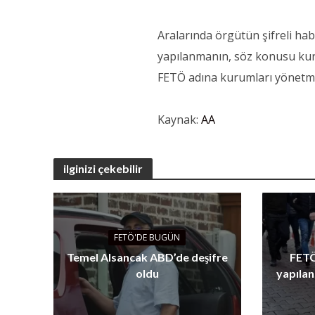
Aralarında örgütün şifreli h
yapılanmanın, söz konusu kurum
FETÖ adına kurumları yönetmey
Kaynak:
AA
ilginizi çekebilir
FETÖ'DE BUGÜN
Temel Alsancak ABD’de deşifre
FETÖ
oldu
yapılan