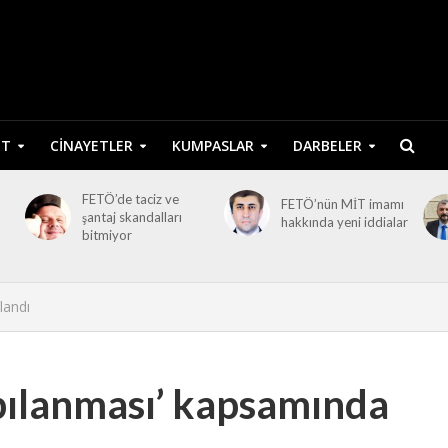
ET
CINAYETLER
KUMPASLAR
DARBELER
FETÖ’de taciz ve
FETÖ’nün MİT imamı
şantaj skandalları
hakkında yeni iddialar
bitmiyor
landı
pılanması’ kapsamında