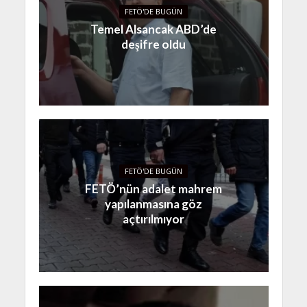
FETÖ'DE BUGÜN
Temel Alsancak ABD’de
deşifre oldu
FETÖ'DE BUGÜN
FETÖ’nün adalet mahrem
yapılanmasına göz
açtırılmıyor