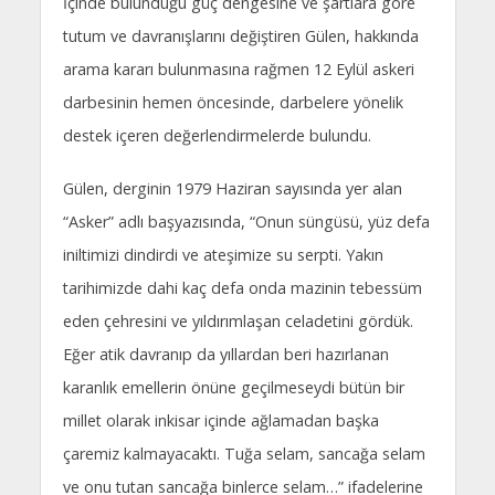
İçinde bulunduğu güç dengesine ve şartlara göre
tutum ve davranışlarını değiştiren Gülen, hakkında
arama kararı bulunmasına rağmen 12 Eylül askeri
darbesinin hemen öncesinde, darbelere yönelik
destek içeren değerlendirmelerde bulundu.
Gülen, derginin 1979 Haziran sayısında yer alan
“Asker” adlı başyazısında, “Onun süngüsü, yüz defa
iniltimizi dindirdi ve ateşimize su serpti. Yakın
tarihimizde dahi kaç defa onda mazinin tebessüm
eden çehresini ve yıldırımlaşan celadetini gördük.
Eğer atik davranıp da yıllardan beri hazırlanan
karanlık emellerin önüne geçilmeseydi bütün bir
millet olarak inkisar içinde ağlamadan başka
çaremiz kalmayacaktı. Tuğa selam, sancağa selam
ve onu tutan sancağa binlerce selam…” ifadelerine