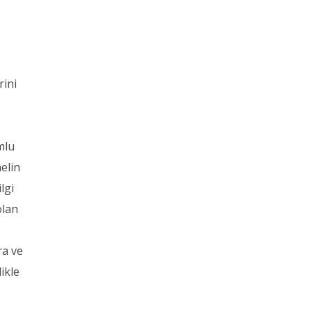
rini
mlu
nelin
lgi
olan
ra ve
ikle