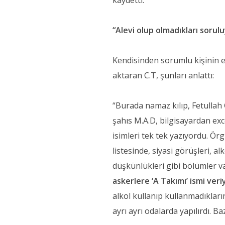
kaydetti.
“Alevi olup olmadıkları sorul
Kendisinden sorumlu kişinin ev
aktaran C.T, şunları anlattı:
“Burada namaz kılıp, Fetullah
şahıs M.A.D, bilgisayardan exc
isimleri tek tek yazıyordu. Ör
listesinde, siyasi görüşleri, a
düşkünlükleri gibi bölümler v
askerlere ‘A Takımı’ ismi veri
alkol kullanıp kullanmadıkların
ayrı ayrı odalarda yapılırdı. Ba