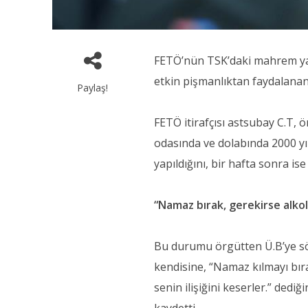
FETÖ’nün TSK’daki mahrem ya
etkin pişmanlıktan faydalanan as
Paylaş!
FETÖ itirafçısı astsubay C.T, örg
odasında ve dolabında 2000 yı
yapıldığını, bir hafta sonra ise
“Namaz bırak, gerekirse alkol
Bu durumu örgütten Ü.B’ye söy
kendisine, “Namaz kılmayı bıra
senin ilişiğini keserler.” ded