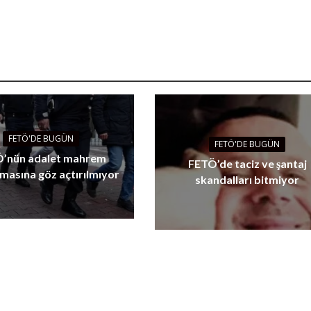
FETÖ'DE BUGÜN
FETÖ'DE BUGÜN
’nün adalet mahrem
FETÖ’de taciz ve şantaj
masına göz açtırılmıyor
skandalları bitmiyor