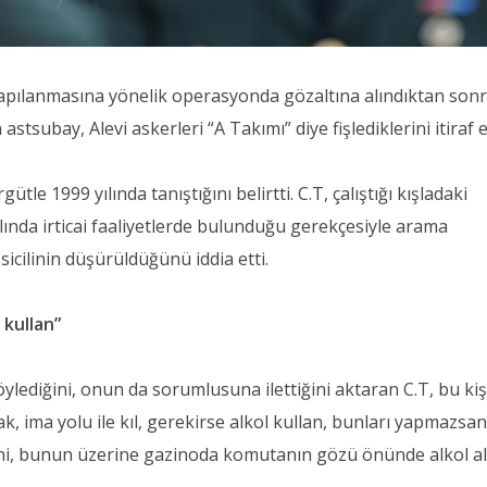
pılanmasına yönelik operasyonda gözaltına alındıktan son
tsubay, Alevi askerleri “A Takımı” diye fişlediklerini itiraf et
ütle 1999 yılında tanıştığını belirtti. C.T, çalıştığı kışladaki
lında irticai faaliyetlerde bulunduğu gerekçesiyle arama
 sicilinin düşürüldüğünü iddia etti.
 kullan”
lediğini, onun da sorumlusuna ilettiğini aktaran C.T, bu kiş
k, ima yolu ile kıl, gerekirse alkol kullan, bunları yapmazsa
iğini, bunun üzerine gazinoda komutanın gözü önünde alkol al