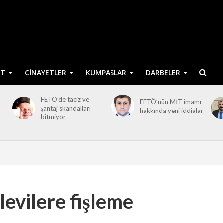
ET
CINAYETLER
KUMPASLAR
DARBELER
FETÖ’de taciz ve
FETÖ’nün MİT imamı
şantaj skandalları
hakkında yeni iddialar
bitmiyor
evilere fişleme