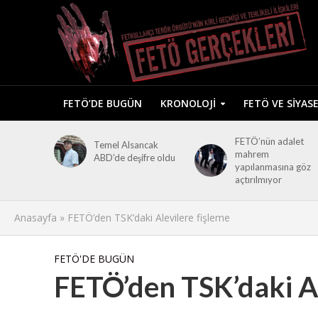
FETÖ’DE BUGÜN
KRONOLOJI
FETÖ VE SIYAS
FETÖ’nün adalet
Temel Alsancak
mahrem
ABD’de deşifre oldu
yapılanmasına göz
açtırılmıyor
Anasayfa
»
FETÖ’den TSK’daki Alevilere fişleme
FETÖ'DE BUGÜN
FETÖ’den TSK’daki Al