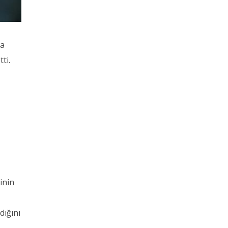
ra
ti.
inin
n
dığını