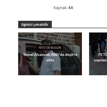
Kaynak:
AA
ilginizi çekebilir
FETÖ'DE BUGÜN
Temel Alsancak ABD’de deşifre
FETÖ
oldu
yapılan