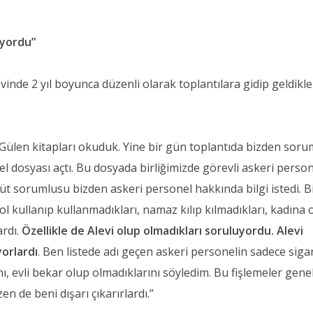
uyordu”
inde 2 yıl boyunca düzenli olarak toplantılara gidip geldikle
 Gülen kitapları okuduk. Yine bir gün toplantıda bizden soru
el dosyası açtı. Bu dosyada birliğimizde görevli askeri perso
güt sorumlusu bizden askeri personel hakkında bilgi istedi. Bi
lkol kullanıp kullanmadıkları, namaz kılıp kılmadıkları, kadına 
ardı.
Özellikle de Alevi olup olmadıkları soruluyordu. Alevi
yorlardı
. Ben listede adı geçen askeri personelin sadece siga
ı, evli bekar olup olmadıklarını söyledim. Bu fişlemeler genel
zen de beni dışarı çıkarırlardı.”