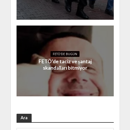
FETÖ'DE BUGÜN
FETÖ’de taciz ve şantaj
skandalları bitmiyor
Ara