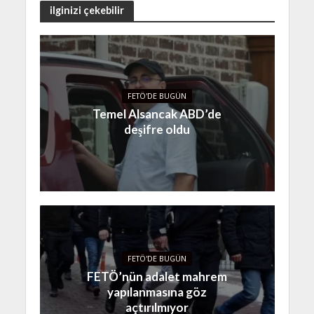
ilginizi çekebilir
FETÖ'DE BUGÜN
Temel Alsancak ABD’de
deşifre oldu
FETÖ'DE BUGÜN
FETÖ’nün adalet mahrem
yapılanmasına göz
açtırılmıyor