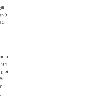
.
ili
en 9
ETÖ
manın
rari
 gibi
rör
en
ş.