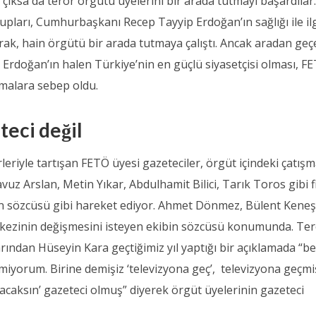
çıksa da terör örgütü üyelerini bir arada tutmayı başardılar
pları, Cumhurbaşkanı Recep Tayyip Erdoğan’ın sağlığı ile ilg
k, hain örgütü bir arada tutmaya çalıştı. Ancak aradan geç
rdoğan’ın halen Türkiye’nin en güçlü siyasetçisi olması, F
şmalara sebep oldu.
teci değil
eriyle tartışan FETÖ üyesi gazeteciler, örgüt içindeki çatış
 Arslan, Metin Yıkar, Abdulhamit Bilici, Tarık Toros gibi fi
n sözcüsü gibi hareket ediyor. Ahmet Dönmez, Bülent Keneş
merkezinin değişmesini isteyen ekibin sözcüsü konumunda. Te
ından Hüseyin Kara geçtiğimiz yıl yaptığı bir açıklamada “b
miyorum. Birine demişiz ‘televizyona geç’, televizyona geçmi
lacaksın’ gazeteci olmuş” diyerek örgüt üyelerinin gazeteci