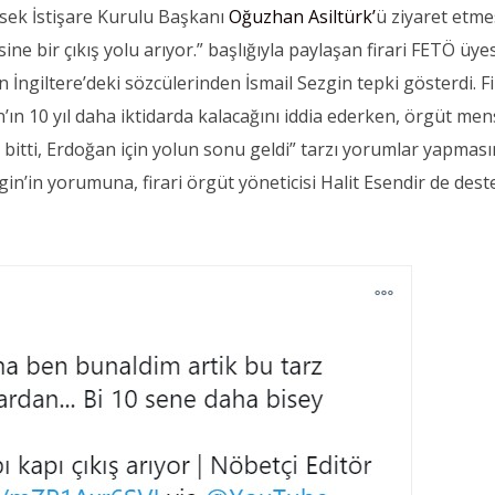
ksek İstişare Kurulu Başkanı
Oğuzhan Asiltürk’
ü ziyaret etme
ine bir çıkış yolu arıyor.” başlığıyla paylaşan firari FETÖ üye
 İngiltere’deki sözcülerinden İsmail Sezgin tepki gösterdi. Fi
n’ın 10 yıl daha iktidarda kalacağını iddia ederken, örgüt me
 bitti, Erdoğan için yolun sonu geldi” tarzı yorumlar yapmas
zgin’in yorumuna, firari örgüt yöneticisi Halit Esendir de dest