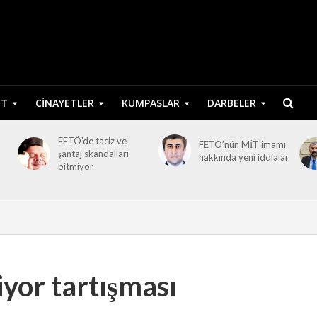
ET
CINAYETLER
KUMPASLAR
DARBELER
FETÖ’de taciz ve
FETÖ’nün MİT imamı
şantaj skandalları
hakkında yeni iddialar
bitmiyor
yor tartışması