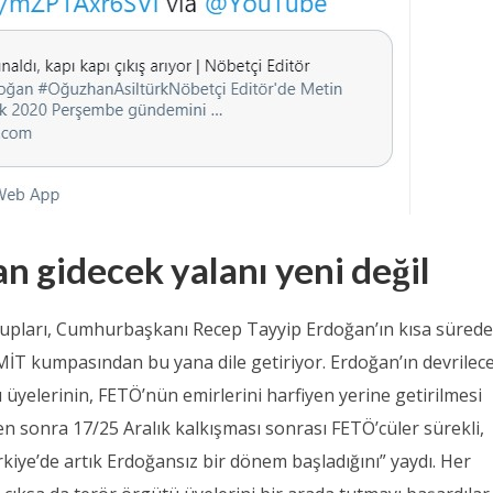
n gidecek yalanı yeni değil
upları, Cumhurbaşkanı Recep Tayyip Erdoğan’ın kısa süred
 MİT kumpasından bu yana dile getiriyor. Erdoğan’ın devrilec
üyelerinin, FETÖ’nün emirlerini harfiyen yerine getirilmesi
en sonra 17/25 Aralık kalkışması sonrası FETÖ’cüler sürekli,
ürkiye’de artık Erdoğansız bir dönem başladığını” yaydı. Her