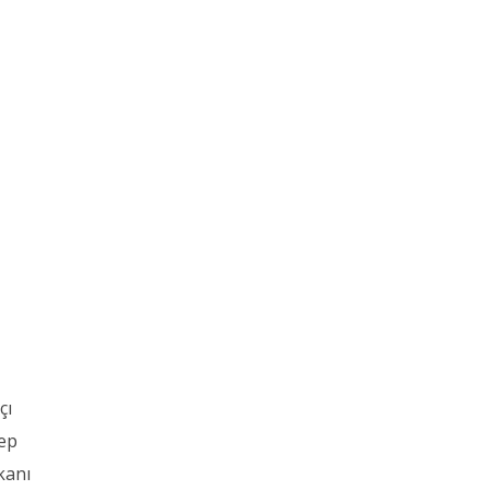
çı
cep
kanı