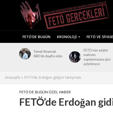
FETÖ’DE BUGÜN
KRONOLOJI
FETÖ VE SIYAS
FETÖ’nün adalet
Temel Alsancak
mahrem
ABD’de deşifre oldu
yapılanmasına göz
açtırılmıyor
Anasayfa
»
FETÖ’de Erdoğan gidiyor tartışması
FETÖ'DE BUGÜN
•
ÖZEL HABER
FETÖ’de Erdoğan gidi