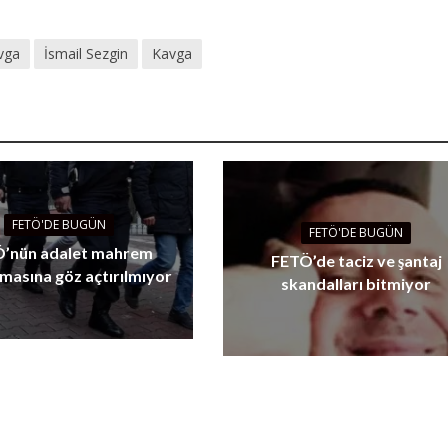
vga
İsmail Sezgin
Kavga
FETÖ'DE BUGÜN
FETÖ'DE BUGÜN
’nün adalet mahrem
FETÖ’de taciz ve şantaj
masına göz açtırılmıyor
skandalları bitmiyor