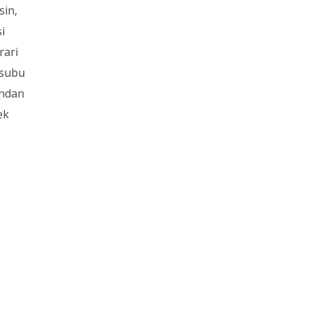
sin,
si
rari
nsubu
ından
ek