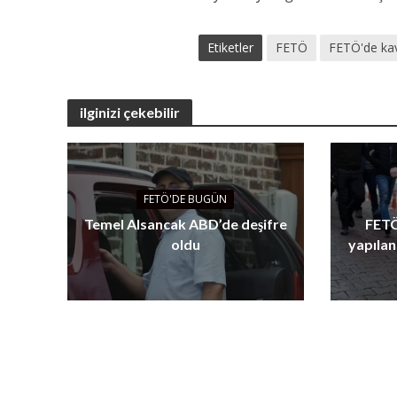
Etiketler
FETÖ
FETÖ'de ka
ilginizi çekebilir
FETÖ'DE BUGÜN
Temel Alsancak ABD’de deşifre
FETÖ
oldu
yapılan