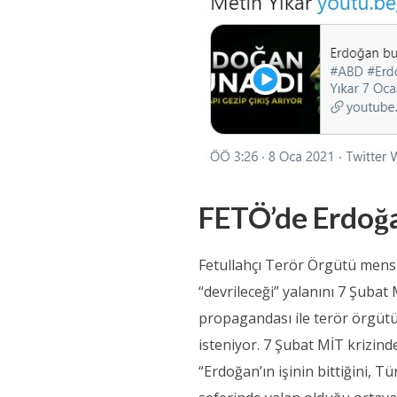
FETÖ’de Erdoğa
Fetullahçı Terör Örgütü mens
“devrileceği” yalanını 7 Şubat
propagandası ile terör örgütü 
isteniyor. 7 Şubat MİT krizind
“Erdoğan’ın işinin bittiğini, T