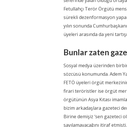
seferinde yalan olduğu ortaya 
Fetullahçı Terör Örgütü mensu
sürekli dezenformasyon yapara
yılın sonunda Cumhurbaşkanı E
üyeleri arasında da yeni tartı
Bunlar zaten gaze
Sosyal medya üzerinden birbirl
sözcüsü konumunda. Adem Yavuz
FETÖ üyeleri örgüt merkezini
firari teröristler ise örgüt 
örgütünün Asya Kıtası imamlar
bizim arkadaşlara gazeteci de
Birine demişiz ‘sen gazeteci o
sayılamayacağını itiraf etmişti.