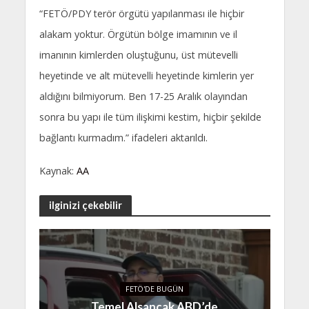
“FETÖ/PDY terör örgütü yapılanması ile hiçbir
alakam yoktur. Örgütün bölge imamının ve il
imanının kimlerden oluştuğunu, üst mütevelli
heyetinde ve alt mütevelli heyetinde kimlerin yer
aldığını bilmiyorum. Ben 17-25 Aralık olayından
sonra bu yapı ile tüm ilişkimi kestim, hiçbir şekilde
bağlantı kurmadım.” ifadeleri aktarıldı.
Kaynak:
AA
ilginizi çekebilir
FETÖ'DE BUGÜN
Temel Alsancak ABD’de