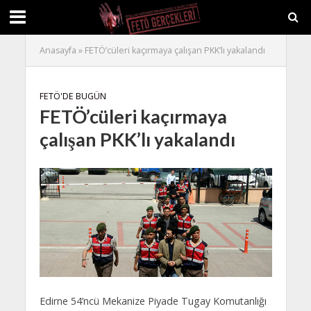
Anasayfa
»
FETÖ’cüleri kaçırmaya çalışan PKK’lı yakalandı
FETÖ'DE BUGÜN
FETÖ’cüleri kaçırmaya
çalışan PKK’lı yakalandı
Edirne 54’ncü Mekanize Piyade Tugay Komutanlığı