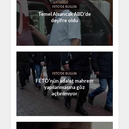
FETÖ'DE BUGÜN
Temel Alsancak ABD’de
deşifre oldu
FETÖ'DE BUGÜN
FETÖ’nün adalet mahrem
yapılanmasına göz
açtırılmıyor