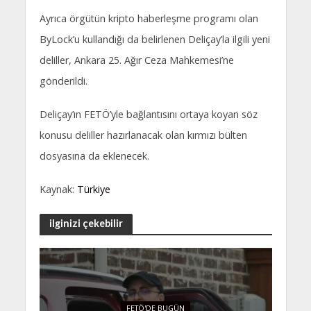
Ayrıca örgütün kripto haberleşme programı olan
ByLock’u kullandığı da belirlenen Deliçay’la ilgili yeni
deliller, Ankara 25. Ağır Ceza Mahkemesi’ne
gönderildi.
Deliçay’ın FETÖ’yle bağlantısını ortaya koyan söz
konusu deliller hazırlanacak olan kırmızı bülten
dosyasına da eklenecek.
Kaynak:
Türkiye
ilginizi çekebilir
FETÖ'DE BUGÜN