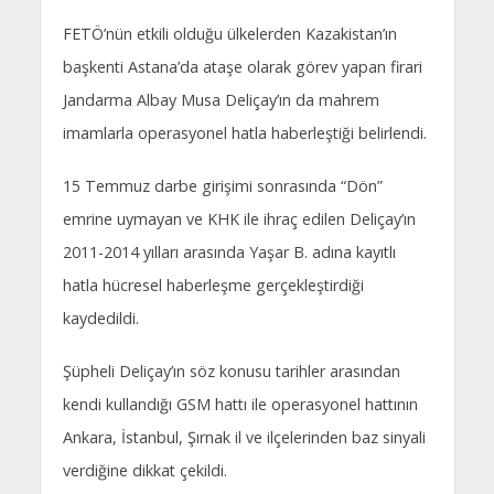
FETÖ’nün etkili olduğu ülkelerden Kazakistan’ın
başkenti Astana’da ataşe olarak görev yapan firari
Jandarma Albay Musa Deliçay’ın da mahrem
imamlarla operasyonel hatla haberleştiği belirlendi.
15 Temmuz darbe girişimi sonrasında “Dön”
emrine uymayan ve KHK ile ihraç edilen Deliçay’ın
2011-2014 yılları arasında Yaşar B. adına kayıtlı
hatla hücresel haberleşme gerçekleştirdiği
kaydedildi.
Şüpheli Deliçay’ın söz konusu tarihler arasından
kendi kullandığı GSM hattı ile operasyonel hattının
Ankara, İstanbul, Şırnak il ve ilçelerinden baz sinyali
verdiğine dikkat çekildi.