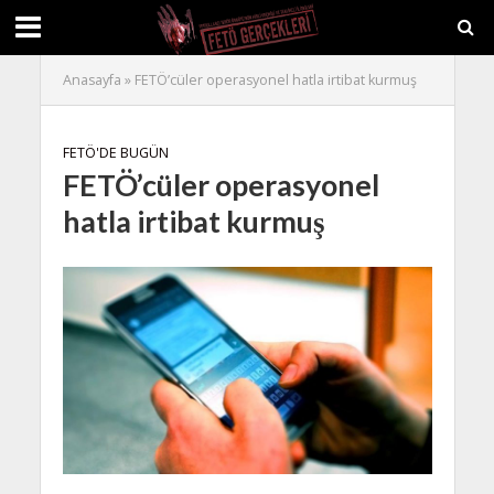
Anasayfa
»
FETÖ’cüler operasyonel hatla irtibat kurmuş
FETÖ'DE BUGÜN
FETÖ’cüler operasyonel
hatla irtibat kurmuş