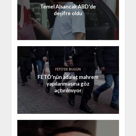
Temel Alsancak ABD’de
deşifre oldu
FETÖ'DE BUGÜN
FETÖ’nün adalet mahrem
yapılanmasına göz
açtırılmıyor