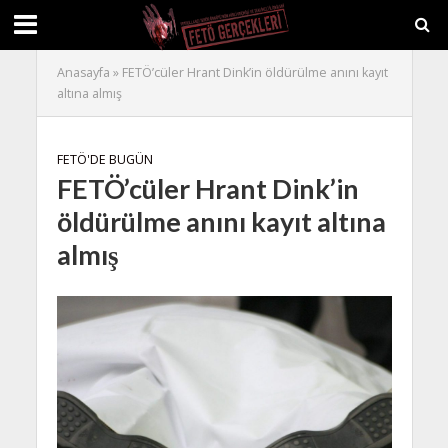
Anasayfa
»
FETÖ’cüler Hrant Dink’in öldürülme anını kayıt
altına almış
FETÖ'DE BUGÜN
FETÖ’cüler Hrant Dink’in
öldürülme anını kayıt altına
almış