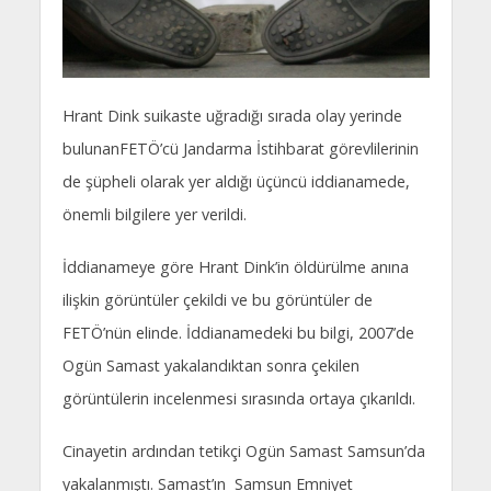
Hrant Dink suikaste uğradığı sırada olay yerinde
bulunanFETÖ’cü Jandarma İstihbarat görevlilerinin
de şüpheli olarak yer aldığı üçüncü iddianamede,
önemli bilgilere yer verildi.
İddianameye göre Hrant Dink’in öldürülme anına
ilişkin görüntüler çekildi ve bu görüntüler de
FETÖ’nün elinde. İddianamedeki bu bilgi, 2007’de
Ogün Samast yakalandıktan sonra çekilen
görüntülerin incelenmesi sırasında ortaya çıkarıldı.
Cinayetin ardından tetikçi Ogün Samast Samsun’da
yakalanmıştı. Samast’ın Samsun Emniyet