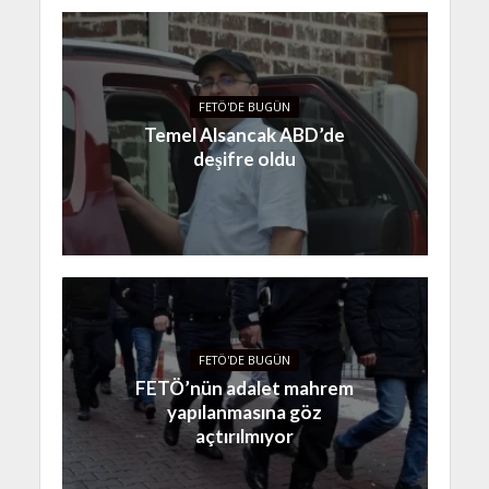
FETÖ'DE BUGÜN
Temel Alsancak ABD’de
deşifre oldu
FETÖ'DE BUGÜN
FETÖ’nün adalet mahrem
yapılanmasına göz
açtırılmıyor