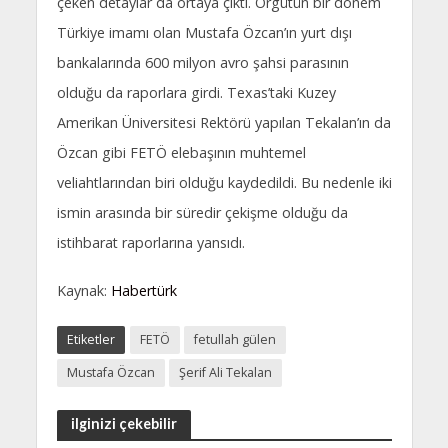
çeken detaylar da ortaya çıktı. Örgütün bir dönem
Türkiye imamı olan Mustafa Özcan’ın yurt dışı
bankalarında 600 milyon avro şahsi parasının
olduğu da raporlara girdi. Texas’taki Kuzey
Amerikan Üniversitesi Rektörü yapılan Tekalan’ın da
Özcan gibi FETÖ elebaşının muhtemel
veliahtlarından biri olduğu kaydedildi. Bu nedenle iki
ismin arasında bir süredir çekişme olduğu da
istihbarat raporlarına yansıdı.
Kaynak:
Habertürk
Etiketler
FETÖ
fetullah gülen
Mustafa Özcan
Şerif Ali Tekalan
ilginizi çekebilir