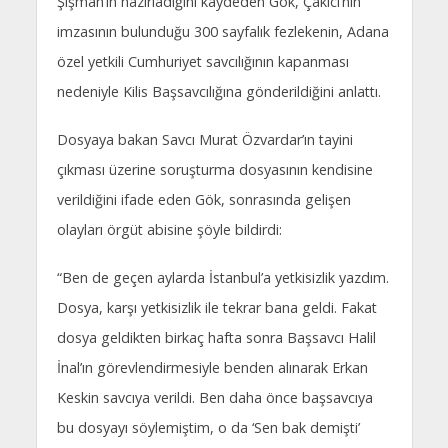
Şişman’ın hazırladığını kaydeden Gök, Çakıcı’nın
imzasının bulunduğu 300 sayfalık fezlekenin, Adana
özel yetkili Cumhuriyet savcılığının kapanması
nedeniyle Kilis Başsavcılığına gönderildiğini anlattı.
Dosyaya bakan Savcı Murat Özvardar’ın tayini
çıkması üzerine soruşturma dosyasının kendisine
verildiğini ifade eden Gök, sonrasında gelişen
olayları örgüt abisine şöyle bildirdi:
“Ben de geçen aylarda İstanbul’a yetkisizlik yazdım.
Dosya, karşı yetkisizlik ile tekrar bana geldi. Fakat
dosya geldikten birkaç hafta sonra Başsavcı Halil
İnal’ın görevlendirmesiyle benden alınarak Erkan
Keskin savcıya verildi. Ben daha önce başsavcıya
bu dosyayı söylemiştim, o da ‘Sen bak demişti’