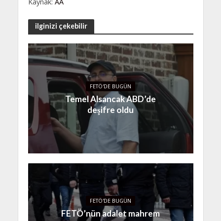
Kaynak:
AA
ilginizi çekebilir
FETÖ'DE BUGÜN
Temel Alsancak ABD’de
deşifre oldu
FETÖ'DE BUGÜN
FETÖ’nün adalet mahrem