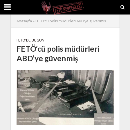
Anasayfa
»
FETÖ’cü polis müdürleri ABD’ye güvenmiş
FETÖ'DE BUGÜN
FETÖ’cü polis müdürleri
ABD’ye güvenmiş