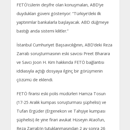
FETÖ’cülerin deşifre olan konuşmaları, ABD’ye
duydukları güveni gösteriyor: “Türkiye’deki ilk
yaptırımlar bankalarla başlayacak. ABD düğmeye
bastığı anda sistemi kilitler.”
İstanbul Cumhuriyet Başsavcılığının, ABD’deki Reza
Zarrab soruşturmasının eski savcısı Preet Bharara
ve Savcı Joon H. Kim hakkında FETÖ bağlantısı
iddiasıyla açtığı dosyaya ilginç bir görüşmenin
çözümü de eklendi.
FETÖ firarisi eski polis müdürleri Hamza Tosun
(17-25 Aralık kumpas soruşturması şüphelisi) ve
Tufan Ergüder (Ergenekon ve Tahşiye kumpası
şüphelisi) ile yine firari avukat Hüseyin Ataol’un,
Reza Zarrab’ın tutuklanmasından 2 ay sonra 26