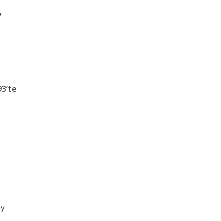
y
93’te
6
ay