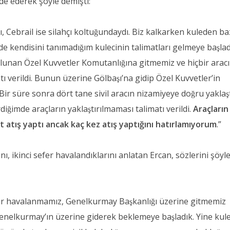
de ederek şöyle demişti:
cı, Cebrail ise silahçı koltuğundaydı. Biz kalkarken kuleden b
 kendisini tanımadığım kulecinin talimatları gelmeye başlad
ulunan Özel Kuvvetler Komutanlığına gitmemiz ve hiçbir arac
ı verildi. Bunun üzerine Gölbaşı’na gidip Özel Kuvvetler’in
ir süre sonra dört tane sivil aracın nizamiyeye doğru yaklaşt
ğimde araçların yaklaştırılmaması talimatı verildi.
Araçların
t atış yaptı ancak kaç kez atış yaptığını hatırlamıyorum
.”
ı, ikinci sefer havalandıklarını anlatan Ercan, sözlerini şöyl
rar havalanmamız, Genelkurmay Başkanlığı üzerine gitmemiz
Genelkurmay’ın üzerine giderek beklemeye başladık. Yine ku