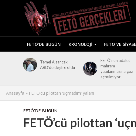
FETÖ’DE BUGÜN
KRONOLOJI
FETÖ VE SIYAS
FETÖ’nün adalet
Temel Alsancak
mahrem
ABD’de deşifre oldu
yapılanmasına göz
açtırılmıyor
Anasayfa
»
FETÖ’cü pilottan ‘uçmadım’ yalanı
FETÖ'DE BUGÜN
FETÖ’cü pilottan ‘uç