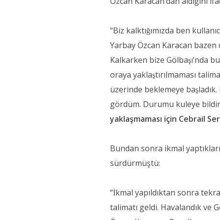
Özcan Karacan’dan aldığını ifa
“Biz kalktığımızda ben kullanı
Yarbay Özcan Karacan bazen de
Kalkarken bize Gölbaşı’nda b
oraya yaklaştırılmaması talimat
üzerinde beklemeye başladık. B
gördüm. Durumu kuleye bildirdi
yaklaşmaması için Cebrail Ser
Bundan sonra ikmal yaptıkların
sürdürmüştü:
“İkmal yapıldıktan sonra tek
talimatı geldi. Havalandık ve 