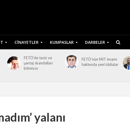
ET
CINAYETLER
KUMPASLAR
DARBELER
FETÖ’de taciz ve
FETÖ’nün MİT imamı
şantaj skandalları
hakkında yeni iddialar
bitmiyor
madım’ yalanı