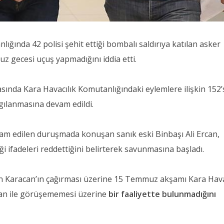
ğında 42 polisi şehit ettiği bombalı saldırıya katılan asker
 gecesi uçuş yapmadığını iddia etti.
sında Kara Havacılık Komutanlığındaki eylemlere ilişkin 152’
rgılanmasına devam edildi.
am edilen duruşmada konuşan sanık eski Binbaşı Ali Ercan,
 ifadeleri reddettiğini belirterek savunmasına başladı.
an Karacan’ın çağırması üzerine 15 Temmuz akşamı Kara Hava
acan ile görüşememesi üzerine
bir faaliyette bulunmadığını