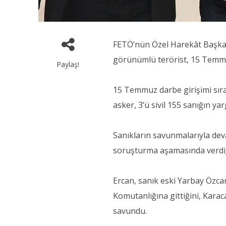
FETÖ’nün Özel Harekât Başkanlı
görünümlü terörist, 15 Temmuz
Paylaş!
15 Temmuz darbe girişimi sıra
asker, 3’ü sivil 155 sanığın ya
Sanıkların savunmalarıyla dev
soruşturma aşamasında verdiği
Ercan, sanık eski Yarbay Özc
Komutanlığına gittiğini, Kar
savundu.