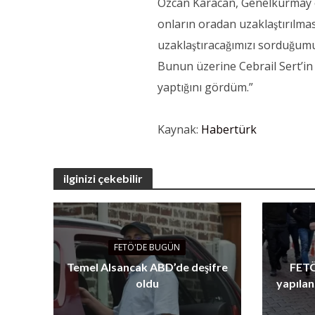
Özcan Karacan, Genelkurmay o
onların oradan uzaklaştırılması
uzaklaştıracağımızı sorduğum
Bunun üzerine Cebrail Sert’in k
yaptığını gördüm.”
Kaynak:
Habertürk
ilginizi çekebilir
FETÖ'DE BUGÜN
Temel Alsancak ABD’de deşifre
FETÖ
oldu
yapılan