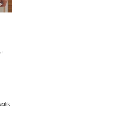
si
cılık