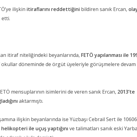
’ye ilişkin
itiraflarını reddettiğini
bildiren sanık Ercan,
ola
 etti.
an itiraf niteliğindeki beyanlarında,
FETÖ yapılanması ile 19
rî okullar döneminde de örgüt üyeleriyle görüşmelere devam
FETÖ mensuplarının isimlerini de veren sanık Ercan,
2013’te
ğladığını
aktarmıştı.
amına ilişkin beyanlarında ise Yüzbaşı Cebrail Sert ile 1060
 helikopteri ile uçuş yaptığını
ve talimatları sanık eski Yarb