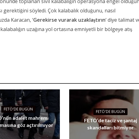
̈nünde toplanan sivil kalabalığın operasyona engel olduğu
 gerektiğini söyledi. Çok kalabalık olduğunu, nasıl
uzda Karacan, ‘
Gerekirse vurarak uzaklaştırın
‘ diye talimat v
alabalığın uzağına yol ortasına emniyetli bir bölgeye atış
FETÖ'DE BUGÜN
FETÖ'DE BUGÜN
’nün adalet mahrem
FETÖ’de taciz ve şantaj
masına göz açtırılmıyor
skandalları bitmiyor