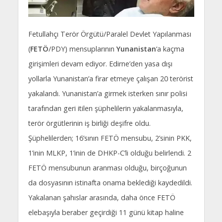
Fetullahçı Terör Örgütü/Paralel Devlet Yapılanması
(
FETÖ
/PDY) mensuplarının
Yunanistan
‘a kaçma
girişimleri devam ediyor. Edirne’den yasa dışı
yollarla Yunanistan’a firar etmeye çalışan 20 terörist
yakalandı. Yunanistan’a girmek isterken sınır polisi
tarafından geri itilen şüphelilerin yakalanmasıyla,
terör örgütlerinin iş birliği deşifre oldu.
Şüphelilerden; 16’sının FETÖ mensubu, 2’sinin PKK,
1’inin MLKP, 1’inin de DHKP-C’li olduğu belirlendi. 2
FETÖ mensubunun aranması olduğu, birçoğunun
da dosyasının istinafta onama beklediği kaydedildi.
Yakalanan şahıslar arasında, daha önce FETÖ
elebaşıyla beraber geçirdiği 11 günü kitap haline