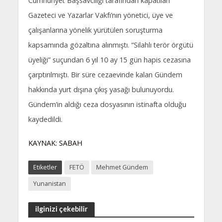
Cumhuriyet Başsavcılığı tarafından kapatılan
Gazeteci ve Yazarlar Vakfı’nın yönetici, üye ve
çalışanlarına yönelik yürütülen soruşturma
kapsamında gözaltına alınmıştı. “Silahlı terör örgütü
üyeliği” suçundan 6 yıl 10 ay 15 gün hapis cezasına
çarptırılmıştı. Bir süre cezaevinde kalan Gündem
hakkında yurt dışına çıkış yasağı bulunuyordu.
Gündem’in aldığı ceza dosyasının istinafta olduğu
kaydedildi.
KAYNAK: SABAH
Etiketler
FETÖ
Mehmet Gündem
Yunanistan
ilginizi çekebilir