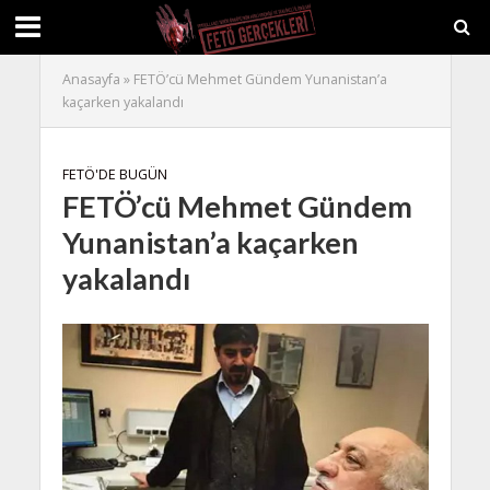
Anasayfa
»
FETÖ’cü Mehmet Gündem Yunanistan’a
kaçarken yakalandı
FETÖ'DE BUGÜN
FETÖ’cü Mehmet Gündem
Yunanistan’a kaçarken
yakalandı