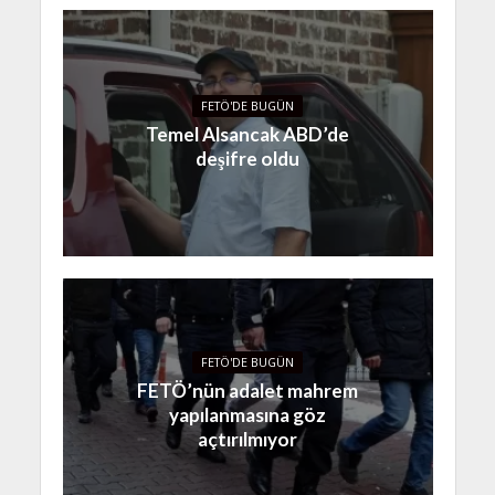
FETÖ'DE BUGÜN
Temel Alsancak ABD’de
deşifre oldu
FETÖ'DE BUGÜN
FETÖ’nün adalet mahrem
yapılanmasına göz
açtırılmıyor