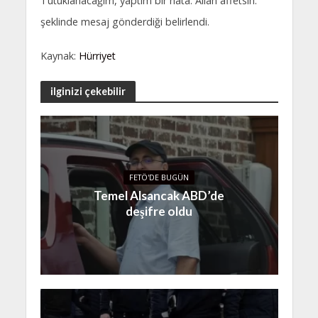
Tutuklanacağım, yaptım bir hata. Allah affetsin.”
şeklinde mesaj gönderdiği belirlendi.
Kaynak:
Hürriyet
ilginizi çekebilir
FETÖ'DE BUGÜN
Temel Alsancak ABD’de
deşifre oldu