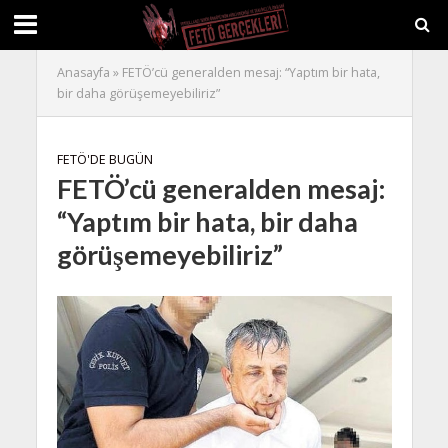
Anasayfa
»
FETÖ’cü generalden mesaj: “Yaptım bir hata,
bir daha görüşemeyebiliriz”
FETÖ'DE BUGÜN
FETÖ’cü generalden mesaj:
“Yaptım bir hata, bir daha
görüşemeyebiliriz”